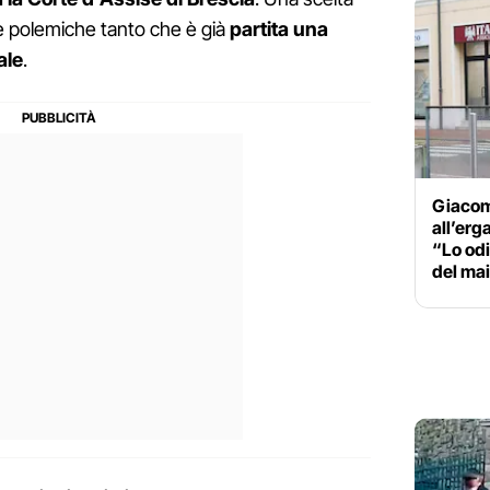
e polemiche tanto che è già
partita una
ale
.
Giacom
all’erg
“Lo odi
del ma