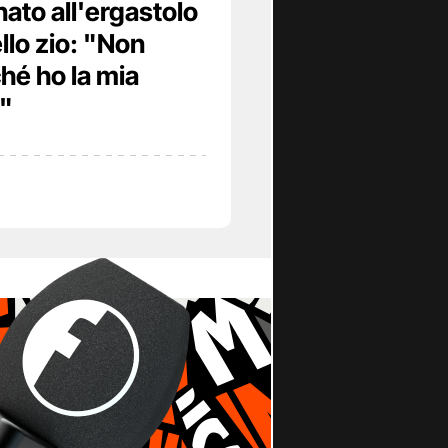
ato all'ergastolo
llo zio: "Non
hé ho la mia
o"