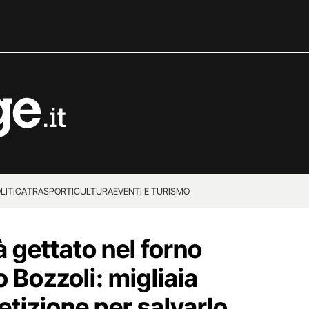
LITICA
TRASPORTI
CULTURA
EVENTI E TURISMO
 gettato nel forno
o Bozzoli: migliaia
tizione per salvarlo