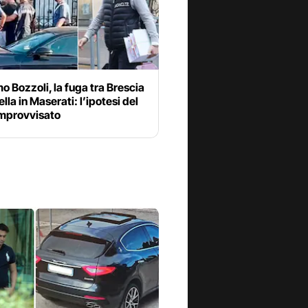
 Bozzoli, la fuga tra Brescia
lla in Maserati: l’ipotesi del
improvvisato