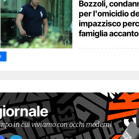
Bozzoli, condann
per l'omicidio de
impazzisco perc
famiglia accant
I
giornale
tempo in cui viviamo con occhi moderni