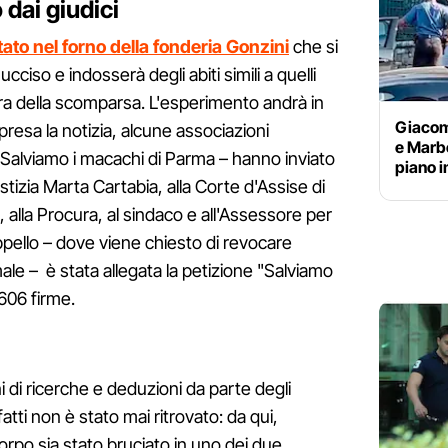
dai giudici
ato nel forno della fonderia Gonzini
che si
ucciso e indosserà degli abiti simili a quelli
era della scomparsa. L'esperimento andrà in
Giacomo
ppresa la notizia, alcune associazioni
e Marbe
 Salviamo i macachi di Parma – hanno inviato
piano 
ustizia Marta Cartabia, alla Corte d'Assise di
, alla Procura, al sindaco e all'Assessore per
appello – dove viene chiesto di revocare
ale – è stata allegata la petizione "Salviamo
606 firme.
 di ricerche e deduzioni da parte degli
nfatti non è stato mai ritrovato: da qui,
l corpo sia stato bruciato in uno dei due