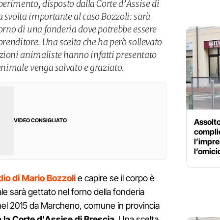
sperimento, disposto dalla Corte d’Assise di
 svolta importante al caso Bozzoli: sarà
forno di una fonderia dove potrebbe essere
mprenditore. Una scelta che ha però sollevato
zioni animaliste hanno infatti presentato
’animale venga salvato e graziato.
Assolto
VIDEO CONSIGLIATO
compli
l’impre
l’omici
dio di Mario Bozzoli
e capire se il corpo è
le sarà gettato nel forno della fonderia
nel 2015 da Marcheno, comune in provincia
a la Corte d'Assise di Brescia
. Una scelta