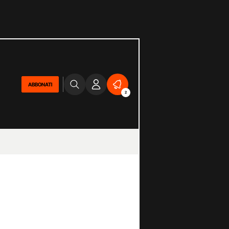
ABBONATI
2