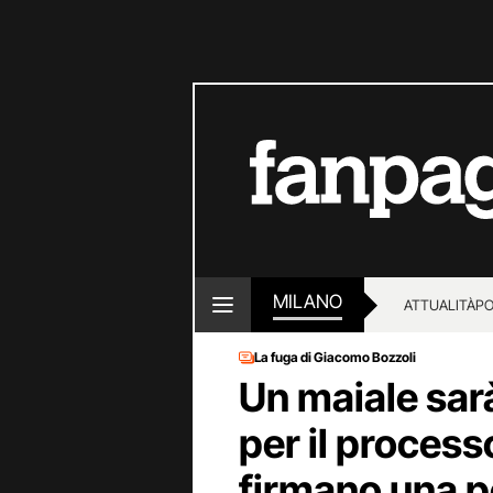
MILANO
ATTUALITÀ
PO
La fuga di Giacomo Bozzoli
Un maiale sarà
per il process
firmano una pe