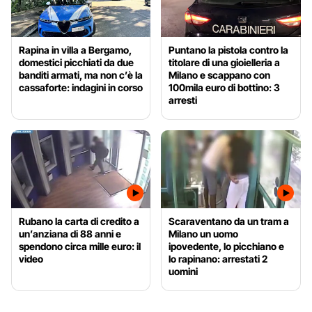
Rapina in villa a Bergamo,
Puntano la pistola contro la
domestici picchiati da due
titolare di una gioielleria a
banditi armati, ma non c’è la
Milano e scappano con
cassaforte: indagini in corso
100mila euro di bottino: 3
arresti
Rubano la carta di credito a
Scaraventano da un tram a
un’anziana di 88 anni e
Milano un uomo
spendono circa mille euro: il
ipovedente, lo picchiano e
video
lo rapinano: arrestati 2
uomini