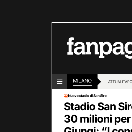
MILANO
ATTUALITÀ
PO
Nuovo stadio di San Siro
Stadio San Sir
30 milioni per 
Giungi: “I con