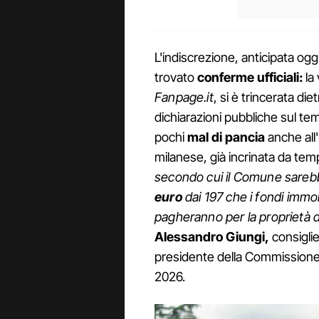
L'indiscrezione, anticipata ogg
trovato
conferme ufficiali:
la
Fanpage.it
, si è trincerata die
dichiarazioni pubbliche sul t
pochi
mal di pancia
anche all
milanese, già incrinata da te
secondo cui il Comune sareb
euro
dai 197 che i fondi immob
pagheranno per la proprietà 
Alessandro Giungi,
consigli
presidente della Commissione 
2026.