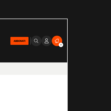
ABBONATI
2