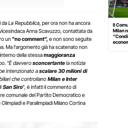
i da
La Repubblica
, per ora non ha ancora
Il Comu
Milan n
 vicesindaca Anna Scavuzzo, contattata da
“Condiv
tro un
"no comment",
e non sono seguite
econom
ema. Ma l'argomento già ha scatenato non
'interno della stessa
maggioranza
mpo.
"È davvero
sconcertante
la notizia
be intenzionato a
scalare 30 milioni di
iliari che controllano
Milan e Inter
di
San Siro
", è infatti il commento di
ere comunale del Partito Democratico e
Olimpiadi e Paralimpiadi Milano Cortina