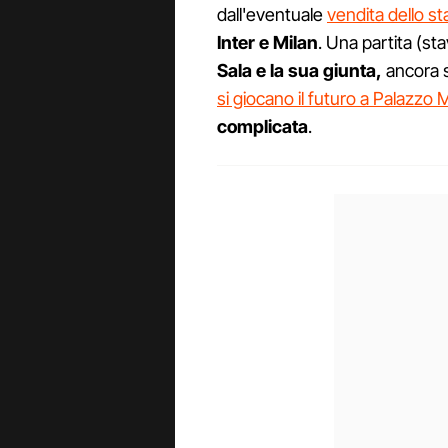
dall'eventuale
vendita dello st
Inter e Milan
. Una partita (sta
Sala e la sua giunta,
ancora 
si giocano il futuro a Palazzo 
complicata
.