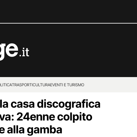
LITICA
TRASPORTI
CULTURA
EVENTI E TURISMO
lla casa discografica
iva: 24enne colpito
le alla gamba