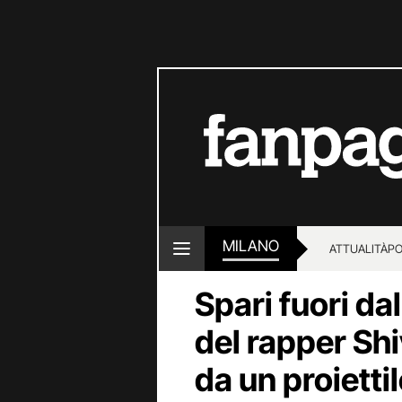
MILANO
ATTUALITÀ
PO
Spari fuori da
del rapper Sh
da un proietti