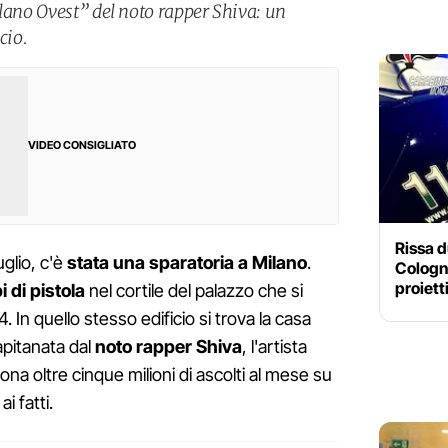
ilano Ovest” del noto rapper Shiva: un
cio.
VIDEO CONSIGLIATO
Rissa d
uglio, c'è
stata una sparatoria a Milano
.
Cologno
proietti
i di pistola
nel cortile del palazzo che si
4. In quello stesso edificio si trova la casa
apitanata dal
noto rapper Shiva
, l'artista
ona oltre cinque milioni di ascolti al mese su
i fatti.