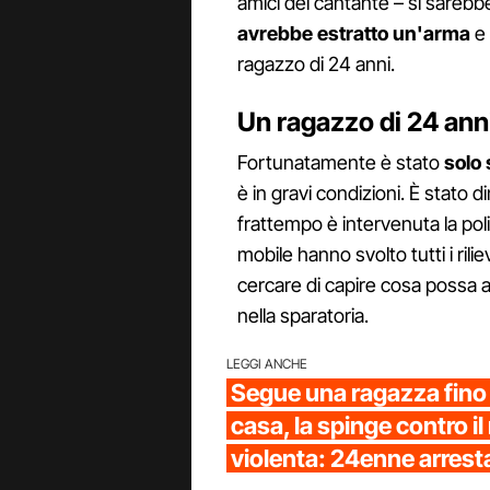
amici del cantante – si sarebbe
avrebbe estratto un'arma
e
ragazzo di 24 anni.
Un ragazzo di 24 anni
Fortunatamente è stato
solo 
è in gravi condizioni. È stato 
frattempo è intervenuta la poliz
mobile hanno svolto tutti i rili
cercare di capire cosa possa av
nella sparatoria.
LEGGI ANCHE
Segue una ragazza fino 
casa, la spinge contro il
violenta: 24enne arrest