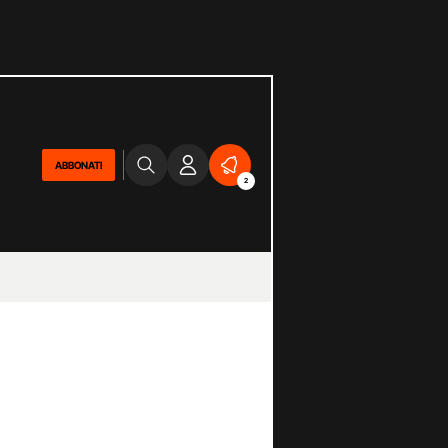
ABBONATI
2