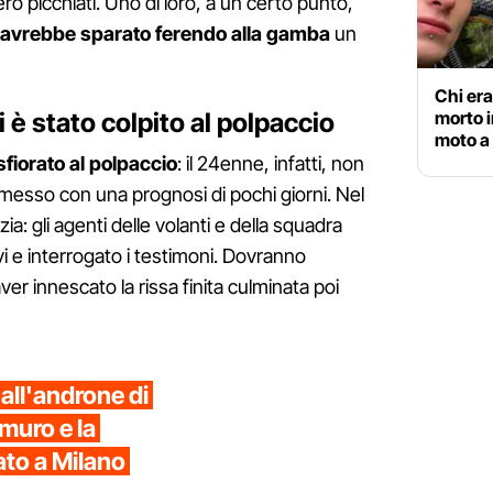
ro picchiati. Uno di loro, a un certo punto,
avrebbe sparato ferendo alla gamba
un
Chi era
 è stato colpito al polpaccio
morto i
moto a 
sfiorato al polpaccio
: il 24enne, infatti, non
dimesso con una prognosi di pochi giorni. Nel
ia: gli agenti delle volanti e della squadra
evi e interrogato i testimoni. Dovranno
er innescato la rissa finita culminata poi
all'androne di
 muro e la
ato a Milano