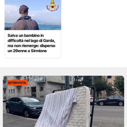
Salva un bambino in
difficoltà nel lago di Garda,
ma non riemerge: disperso
un 29enne a Sirmione
INTERVISTA