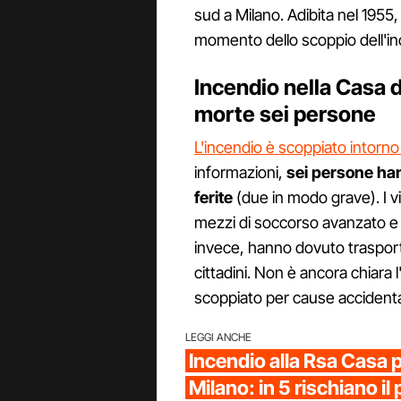
sud a Milano. Adibita nel 1955, 
momento dello scoppio dell'inc
Incendio nella Casa d
morte sei persone
L'incendio è scoppiato intorno a
informazioni,
sei persone han
ferite
(due in modo grave). I vi
mezzi di soccorso avanzato e
invece, hanno dovuto trasportar
cittadini. Non è ancora chiara 
scoppiato per cause accidental
LEGGI ANCHE
Incendio alla Rsa Casa p
Milano: in 5 rischiano il