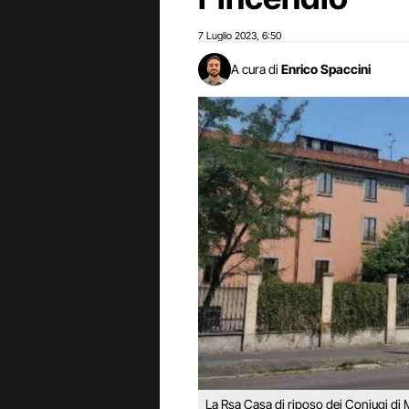
7 Luglio 2023
6:50
,
A cura di
Enrico Spaccini
La Rsa Casa di riposo dei Coniugi di 