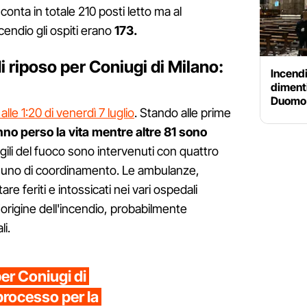
conta in totale 210 posti letto ma al
endio gli ospiti erano
173.
i riposo per Coniugi di Milano:
Incendi
dimenti
Duomo 
lle 1:20 di venerdì 7 luglio
. Stando alle prime
no perso la vita mentre altre 81 sono
gili del fuoco sono intervenuti con quattro
 uno di coordinamento. Le ambulanze,
e feriti e intossicati nei vari ospedali
l'origine dell'incendio, probabilmente
i.
er Coniugi di
 processo per la