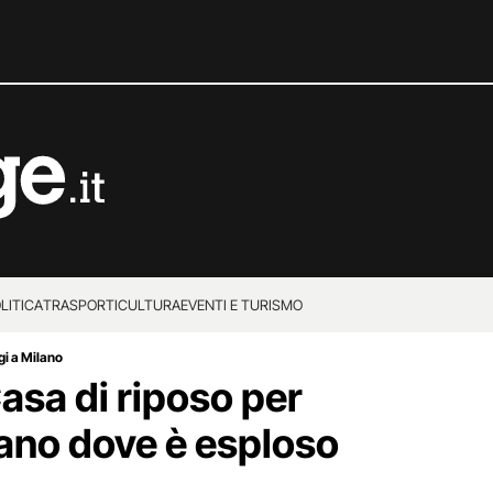
LITICA
TRASPORTI
CULTURA
EVENTI E TURISMO
gi a Milano
asa di riposo per
lano dove è esploso