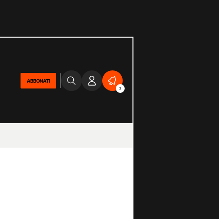
ABBONATI
2