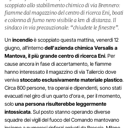
scoppiato allo stabilimento chimico di via Brennero:
fiamme dal magazzino del centro di ricerca Eni, boati
e colonna di fumo nero visibile a km di distanza. Il
sindaco in via precauzionale: “chiudete le finestre”.
Un
incendio
è scoppiato questa mattina, venerdì 12
giugno, all'interno
dell'azienda chimica Versalis a
Mantova, il più grande centro di ricerca Eni
. Per
cause ancora in fase di accertamento, le fiamme
hanno interessato il magazzino di via Taliercio dove
veniva
stoccato esclusivamente materiale plastico
.
Circa 800 persone, tra operai e dipendenti, sono stati
evacuati nel giro di un quarto d'ora e, per il momento,
solo
una persona risulterebbe leggermente
intossicata
. Sul posto stanno operando diverse
squadre dei vigili del fuoco del Comando mantovano
insieme a numerosi rinforzi arrivati da Brescia, Milano,