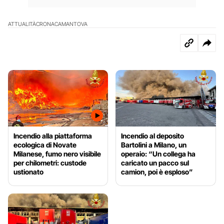
ATTUALITÀ
CRONACA
MANTOVA
Incendio alla piattaforma
Incendio al deposito
ecologica di Novate
Bartolini a Milano, un
Milanese, fumo nero visibile
operaio: “Un collega ha
per chilometri: custode
caricato un pacco sul
ustionato
camion, poi è esploso”