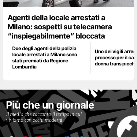
Agenti della locale arrestati a
Milano: sospetti su telecamera
“inspiegabilmente” bloccata
Due degli agenti della polizia
Uno dei vigili arres
locale arrestati a Milano sono
processo per il cas
stati premiati da Regione
donna trans picchi
Lombardia
Più che un giornale
Il media che racconta il tempo in cui
viviamo con occhi moderni