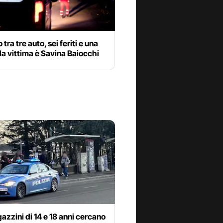
tra tre auto, sei feriti e una
la vittima è Savina Baiocchi
azzini di 14 e 18 anni cercano