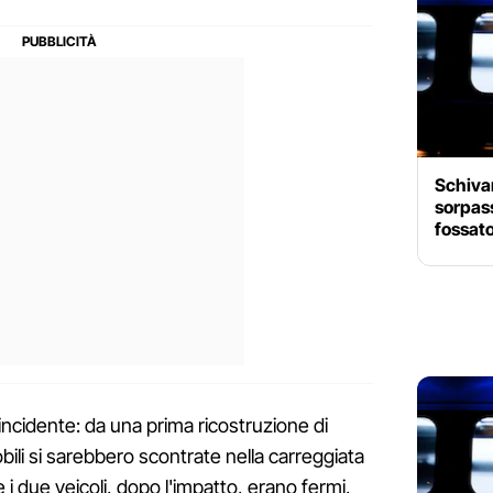
Schiva
sorpass
fossato
incidente: da una prima ricostruzione di
li si sarebbero scontrate nella carreggiata
i due veicoli, dopo l'impatto, erano fermi,