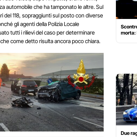
a automobile che ha tamponato le altre. Sul
ri del 118, sopraggiunti sul posto con diverse
hé gli agenti della Polizia Locale
Scontro 
o tutti i rilievi del caso per determinare
morta: 
e, che come detto risulta ancora poco chiara.
Due rag