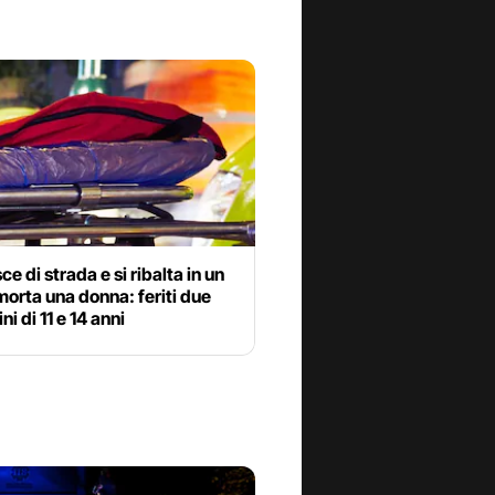
ce di strada e si ribalta in un
morta una donna: feriti due
ni di 11 e 14 anni