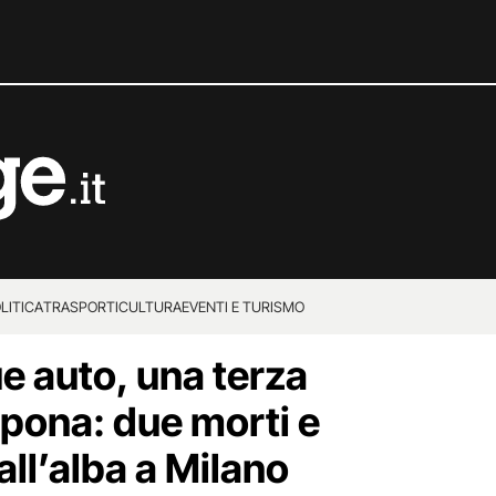
LITICA
TRASPORTI
CULTURA
EVENTI E TURISMO
e auto, una terza
mpona: due morti e
i all’alba a Milano