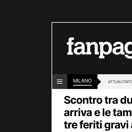
MILANO
ATTUALITÀ
PO
Scontro tra du
arriva e le ta
tre feriti grav