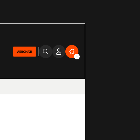
ABBONATI
2