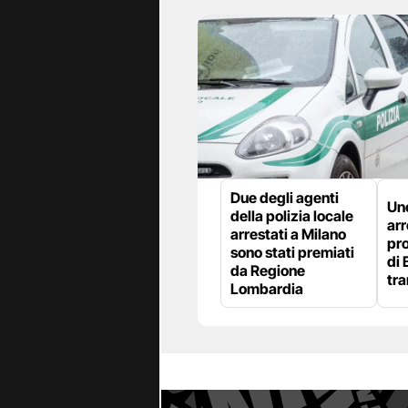
Due degli agenti
Uno
della polizia locale
arr
arrestati a Milano
pro
sono stati premiati
di 
da Regione
tra
Lombardia