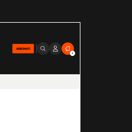
ABBONATI
2