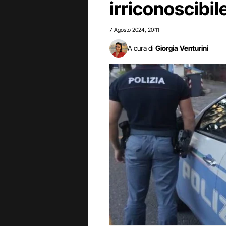
irriconoscibil
7 Agosto 2024
20:11
,
A cura di
Giorgia Venturini