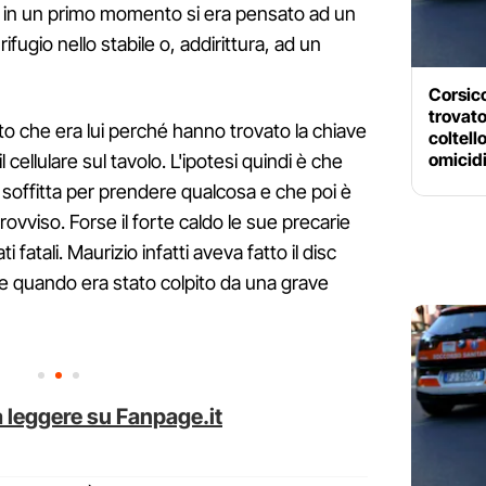
he in un primo momento si era pensato ad un
fugio nello stabile o, addirittura, ad un
Corsico
trovato
to che era lui perché hanno trovato la chiave
coltell
omicid
il cellulare sul tavolo. L'ipotesi quindi è che
n soffitta per prendere qualcosa e che poi è
ovviso. Forse il forte caldo le sue precarie
i fatali. Maurizio infatti aveva fatto il disc
e quando era stato colpito da una grave
 leggere su Fanpage.it