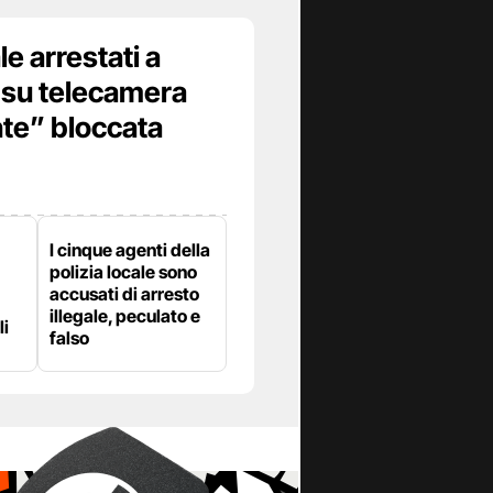
le arrestati a
i su telecamera
te” bloccata
I cinque agenti della
polizia locale sono
accusati di arresto
illegale, peculato e
li
falso