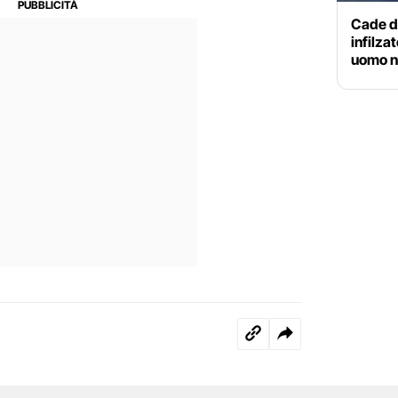
Cade da
infilza
uomo n