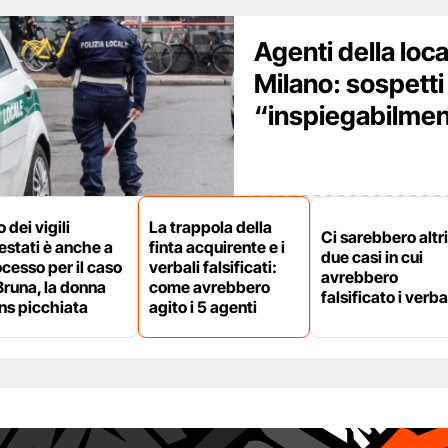
Agenti della loca
Milano: sospett
“inspiegabilmen
 dei vigili
La trappola della
Ci sarebbero altri
estati è anche a
finta acquirente e i
due casi in cui
cesso per il caso
verbali falsificati:
avrebbero
Bruna, la donna
come avrebbero
falsificato i verba
ns picchiata
agito i 5 agenti