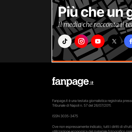
Più che un 
Il media che racconta il 
Fanpage.it è una testata giornalistica registrata presso
Tribunale di Napoli n. 57 del 26/07/2011.
ISSN 3035-3475
Ove non espressamente indicato, tutti i diritti di sfru
utilizzazione economica del materiale fotografico pre