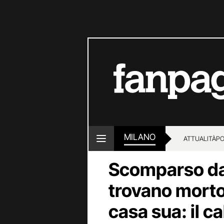
MILANO
ATTUALITÀ
PO
Scomparso da 
trovano morto 
casa sua: il ca