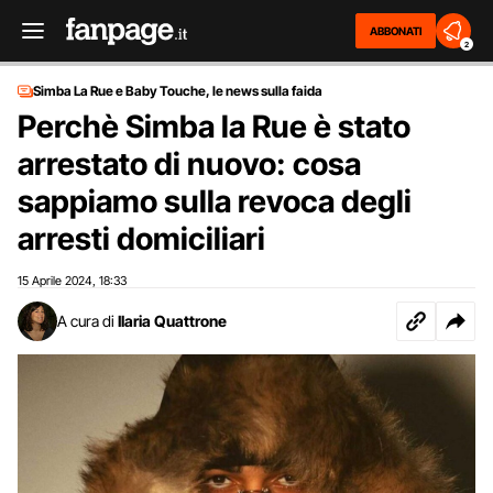
ABBONATI
2
Simba La Rue e Baby Touche, le news sulla faida
Perchè Simba la Rue è stato
arrestato di nuovo: cosa
sappiamo sulla revoca degli
arresti domiciliari
15 Aprile 2024
18:33
,
A cura di
Ilaria Quattrone