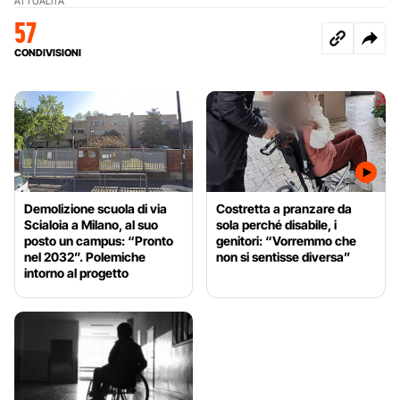
ATTUALITÀ
57
CONDIVISIONI
Demolizione scuola di via
Costretta a pranzare da
Scialoia a Milano, al suo
sola perché disabile, i
posto un campus: “Pronto
genitori: “Vorremmo che
nel 2032”. Polemiche
non si sentisse diversa”
intorno al progetto