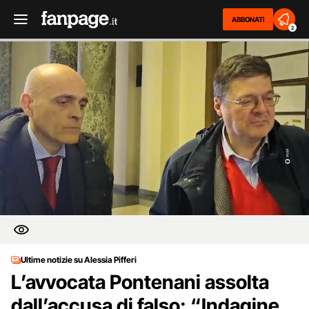
ABBONATI
2
Ultime notizie su Alessia Pifferi
L’avvocata Pontenani assolta
dall’accusa di falso: “Indagine