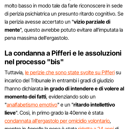
molto basso in modo tale da farle riconoscere in sede
di perizia psichiatrica un presunto ritardo cognitivo. Se
la perizia avesse accertato un "
vizio parziale di
mente
", questo avrebbe potuto evitare all'imputata la
pena massima dell'ergastolo.
La condanna a Pifferi e le assoluzioni
nel processo "bis"
Tuttavia,
le perizie che sono state svolte su Pifferi
su
incarico del Tribunale in entrambi i gradi di giudizio
l'hanno dichiarata
in grado di intendere e di volere al
momento dei fatti
, evidenziando solo un
"
analfabetismo emotivo
" e un "
ritardo intellettivo
lieve
". Così, in primo grado la 40enne è stata
condannata all'ergastolo per omicidio volontario
,
mentre in Appello la pena è stata
ridotta a 24 anni
di