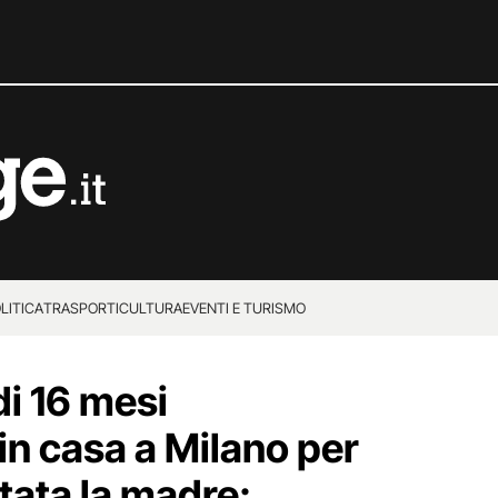
LITICA
TRASPORTI
CULTURA
EVENTI E TURISMO
i 16 mesi
n casa a Milano per
stata la madre: