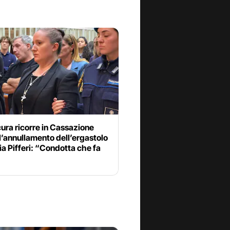
ura ricorre in Cassazione
l’annullamento dell’ergastolo
ia Pifferi: “Condotta che fa
”