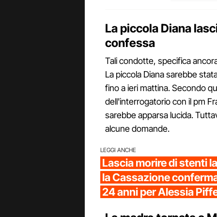
La piccola Diana lasc
confessa
Tali condotte, specifica ancora
La piccola Diana sarebbe stata 
fino a ieri mattina. Secondo q
dell'interrogatorio con il pm 
sarebbe apparsa lucida. Tutta
alcune domande.
LEGGI ANCHE
Lascia morire di stenti la
la Cassazione conferma
24 anni per Alessia Piffe