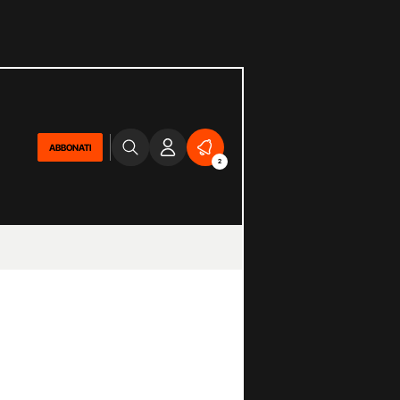
ABBONATI
2