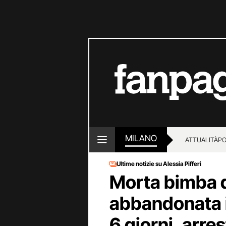
MILANO
ATTUALITÀ
PO
Ultime notizie su Alessia Pifferi
Morta bimba d
abbandonata i
6 giorni, arre