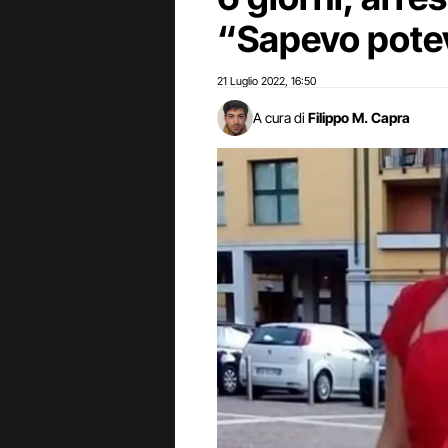
“Sapevo pote
21 Luglio 2022
16:50
,
A cura di
Filippo M. Capra