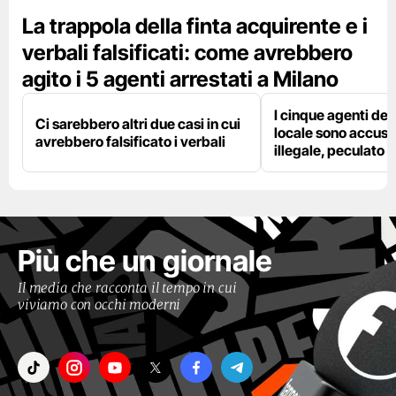
La trappola della finta acquirente e i
verbali falsificati: come avrebbero
agito i 5 agenti arrestati a Milano
I cinque agenti dell
Ci sarebbero altri due casi in cui
locale sono accusat
avrebbero falsificato i verbali
illegale, peculato e
Più che un giornale
Il media che racconta il tempo in cui
viviamo con occhi moderni