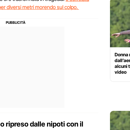
 per diversi metri morendo sul colpo.
Donna 
dall’ae
alcuni 
video
 ripreso dalle nipoti con il