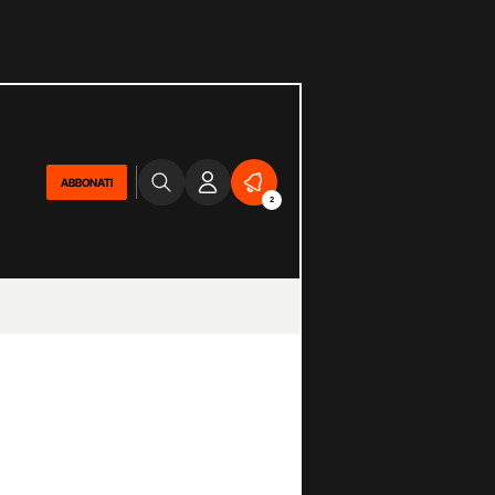
ABBONATI
2