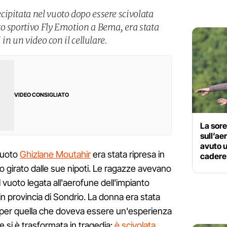
ipitata nel vuoto dopo essere scivolata
o sportivo Fly Emotion a Bema, era stata
 in un video con il cellulare.
VIDEO CONSIGLIATO
La sore
sull’ae
avuto u
 vuoto
Ghizlane Moutahir
era stata ripresa in
cadere
 girato dalle sue nipoti. Le ragazze avevano
l vuoto legata all'aerofune dell'impianto
n provincia di Sondrio. La donna era stata
ta per quella che doveva essere un'esperienza
 si è trasformata in tragedia:
è scivolata