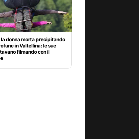
 la donna morta precipitando
rofune in Valtellina: le sue
stavano filmando con il
re