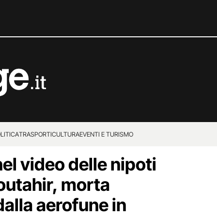
LITICA
TRASPORTI
CULTURA
EVENTI E TURISMO
el video delle nipoti
outahir, morta
alla aerofune in