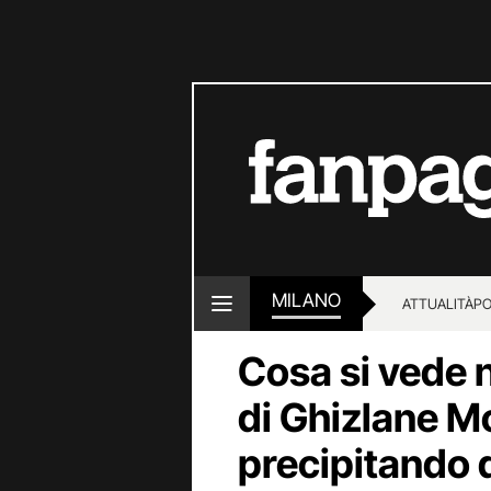
MILANO
ATTUALITÀ
PO
Cosa si vede n
di Ghizlane M
precipitando d