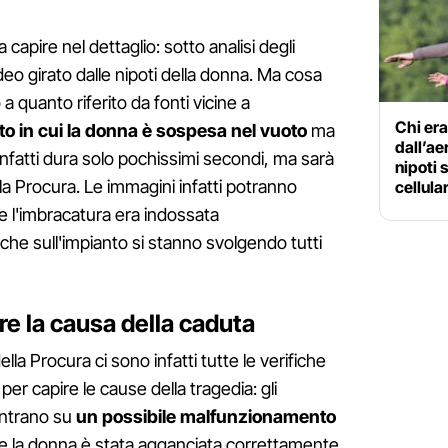
apire nel dettaglio: sotto analisi degli
ideo girato dalle nipoti della donna. Ma cosa
 quanto riferito da fonti vicine a
Chi era
o in cui la donna è sospesa nel vuoto
ma
dall’ae
 infatti dura solo pochissimi secondi, ma sarà
nipoti 
 Procura. Le immagini infatti potranno
cellula
e l'imbracatura era indossata
e sull'impianto si stanno svolgendo tutti
e la causa della caduta
della Procura ci sono infatti tutte le verifiche
per capire le cause della tragedia: gli
ntrano su
un possibile malfunzionamento
se la donna è stata agganciata correttamente