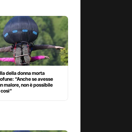
lla della donna morta
rofune: “Anche se avesse
n malore, non è possibile
 così”