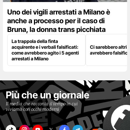
Uno dei vigili arrestati a Milano è
anche a processo per il caso di
Bruna, la donna trans picchiata
La trappola della finta
acquirente e i verbali falsificati:
Ci sarebbero altri d
come avrebbero agito i 5 agenti
avrebbero falsifica
arrestati a Milano
Più che un giornale
Il media che racconta il tempo in cui
viviamo con occhi moderni