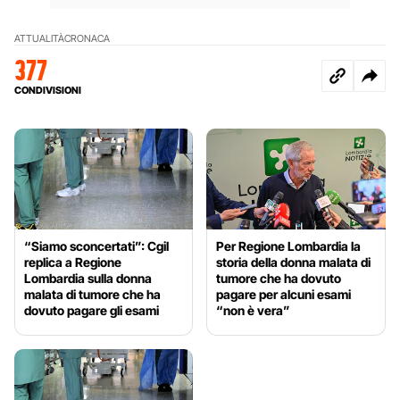
ATTUALITÀ
CRONACA
377
CONDIVISIONI
“Siamo sconcertati”: Cgil
Per Regione Lombardia la
replica a Regione
storia della donna malata di
Lombardia sulla donna
tumore che ha dovuto
malata di tumore che ha
pagare per alcuni esami
dovuto pagare gli esami
“non è vera”