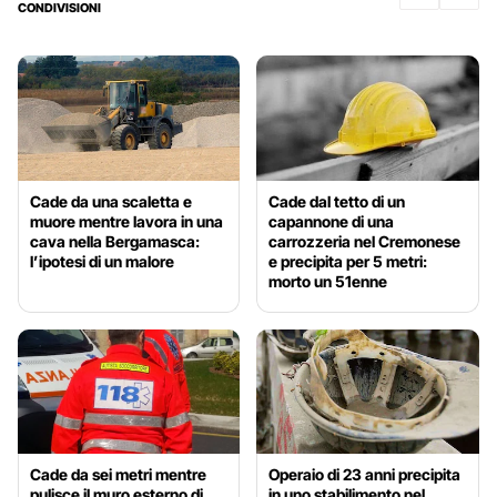
CONDIVISIONI
Cade da una scaletta e
Cade dal tetto di un
muore mentre lavora in una
capannone di una
cava nella Bergamasca:
carrozzeria nel Cremonese
l’ipotesi di un malore
e precipita per 5 metri:
morto un 51enne
Cade da sei metri mentre
Operaio di 23 anni precipita
pulisce il muro esterno di
in uno stabilimento nel