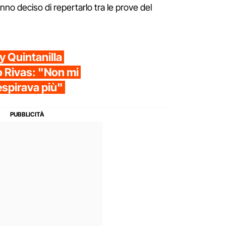
anno deciso di repertarlo tra le prove del
 Quintanilla
o Rivas: "Non mi
espirava più"