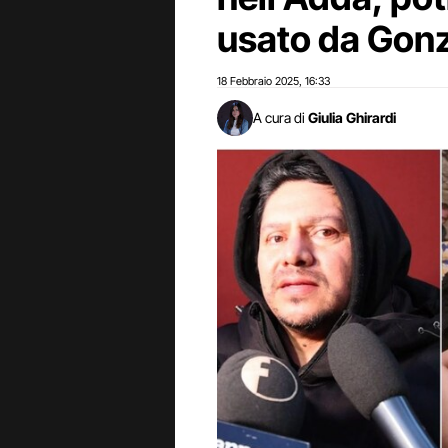
usato da Gon
18 Febbraio 2025
16:33
,
A cura di
Giulia Ghirardi