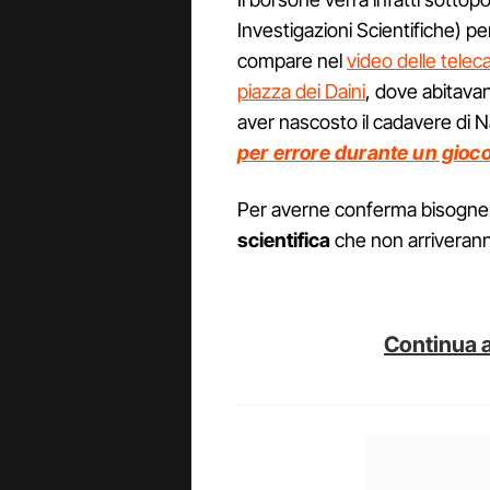
Investigazioni Scientifiche) pe
compare nel
video delle telec
piazza dei Daini
, dove abitava
aver nascosto il cadavere di N
per errore durante un gioco
Per averne conferma bisogner
scientifica
che non arriveranno
Continua a