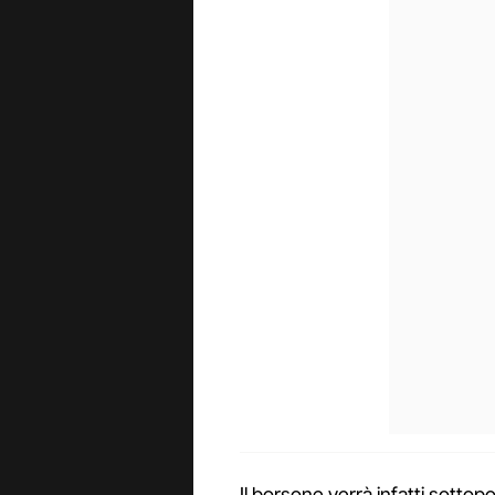
Il borsone verrà infatti sottop