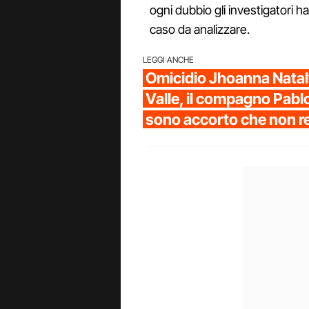
ogni dubbio gli investigatori h
caso da analizzare.
LEGGI ANCHE
Omicidio Jhoanna Nataly
Valle, il compagno Pabl
sono accorto che non r