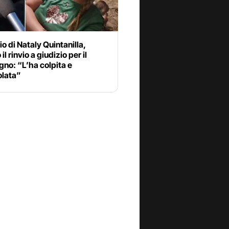
o di Nataly Quintanilla,
il rinvio a giudizio per il
no: “L’ha colpita e
olata”