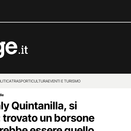
LITICA
TRASPORTI
CULTURA
EVENTI E TURISMO
lle
y Quintanilla, si
: trovato un borsone
trebbe essere quello