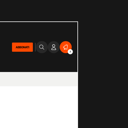
ABBONATI
2