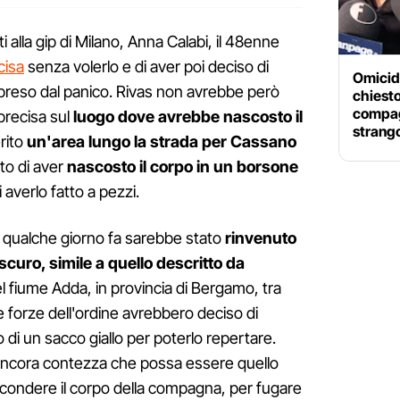
i alla gip di Milano, Anna Calabi, il 48enne
cisa
senza volerlo e di aver poi deciso di
Omicidi
preso dal panico. Rivas non avrebbe però
chiesto 
compag
precisa sul
luogo dove avrebbe nascosto il
strang
rito
un'area lungo la strada per Cassano
to di aver
nascosto il corpo in un borsone
 averlo fatto a pezzi.
, qualche giorno fa sarebbe stato
rinvenuto
scuro, simile a quello descritto da
l fiume Adda, in provincia di Bergamo, tra
 forze dell'ordine avrebbero deciso di
o di un sacco giallo per poterlo repertare.
a ancora contezza che possa essere quello
scondere il corpo della compagna, per fugare