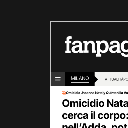
MILANO
ATTUALITÀ
PO
Omicidio Jhoanna Nataly Quintanilla Va
Omicidio Natal
cerca il corpo
nell’Adda, po