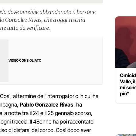
rada dove avrebbe abbandonato il borsone
blo Gonzalez Rivas, che a oggi rischia
ne tutto da verificare.
VIDEO CONSIGLIATO
Omicid
Valle, 
mi son
più”
 Così, al termine dell'interrogatorio in cui ha
ompagna,
Pablo Gonzalez Rivas
, ha
a notte tra il 24 e il 25 gennaio scorso,
ogni traccia. Il 48enne ha poi raccontato
iso di disfarsi del corpo. Così dopo aver