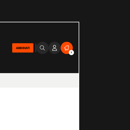
ABBONATI
2