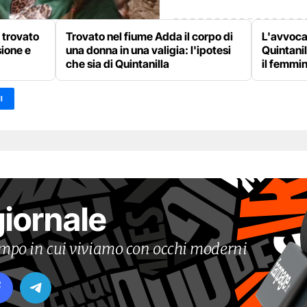
o trovato
Trovato nel fiume Adda il corpo di
L'avvocat
sione e
una donna in una valigia: l'ipotesi
Quintani
che sia di Quintanilla
il femmin
I
giornale
tempo in cui viviamo con occhi moderni