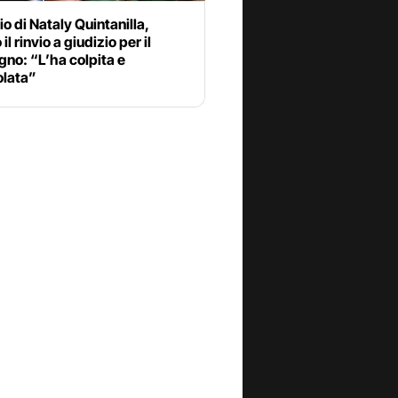
o di Nataly Quintanilla,
il rinvio a giudizio per il
no: “L’ha colpita e
olata”