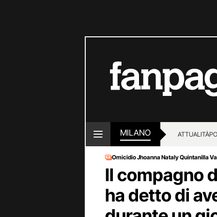
MILANO
ATTUALITÀ
PO
Omicidio Jhoanna Nataly Quintanilla Va
Il compagno di
ha detto di av
durante un gi