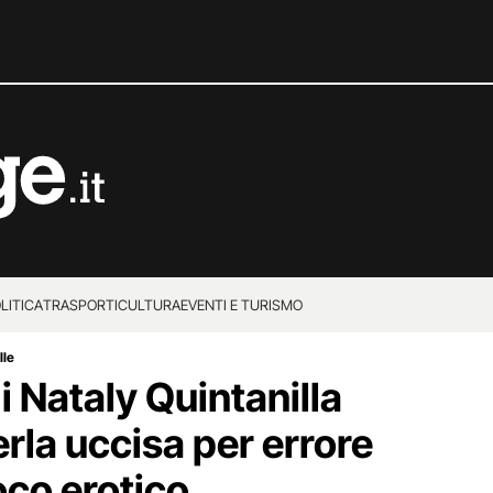
LITICA
TRASPORTI
CULTURA
EVENTI E TURISMO
lle
 Nataly Quintanilla
erla uccisa per errore
oco erotico