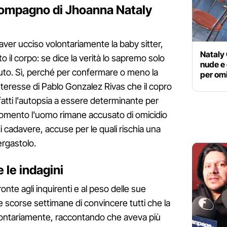
compagno di Jhoanna Nataly
ver ucciso volontariamente la baby sitter,
Nataly 
il corpo: se dice la verità lo sapremo solo
nude e 
uto. Sì, perché per confermare o meno la
per om
nteresse di Pablo Gonzalez Rivas che il copro
nfatti l'autopsia a essere determinante per
momento l'uomo rimane accusato di omicidio
i cadavere, accuse per le quali rischia una
rgastolo.
e le indagini
onte agli inquirenti e al peso delle sue
le scorse settimane di convincere tutti che la
lontariamente, raccontando che aveva più