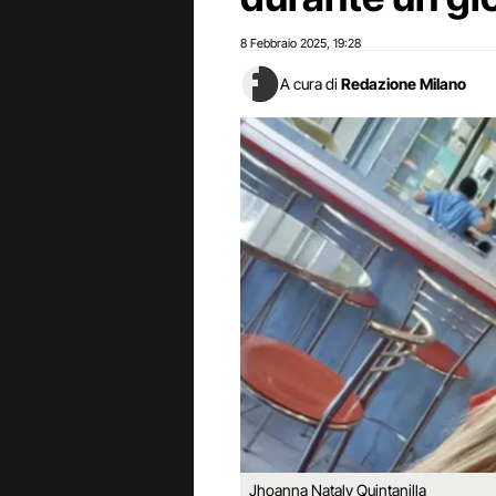
8 Febbraio 2025
19:28
,
A cura di
Redazione Milano
Jhoanna Nataly Quintanilla