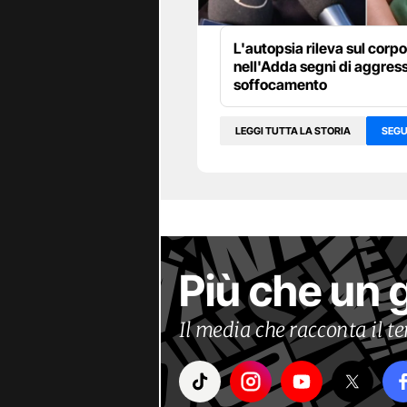
L'autopsia rileva sul corp
nell'Adda segni di aggres
soffocamento
LEGGI TUTTA LA STORIA
SEGU
Più che un 
Il media che racconta il 