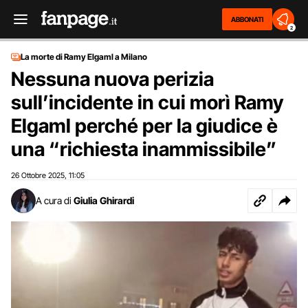
ABBONATI
2
La morte di Ramy Elgaml a Milano
Nessuna nuova perizia
sull’incidente in cui morì Ramy
Elgaml perché per la giudice è
una “richiesta inammissibile”
26 Ottobre 2025
11:05
,
A cura di
Giulia Ghirardi