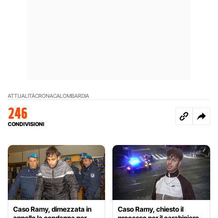
ATTUALITÀ
CRONACA
LOMBARDIA
246
CONDIVISIONI
Caso Ramy, dimezzata in
Caso Ramy, chiesto il
appello la condanna per
processo per il carabiniere