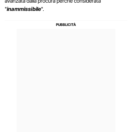
avanzata dalla procura perché considerata
"
inammissibile
".