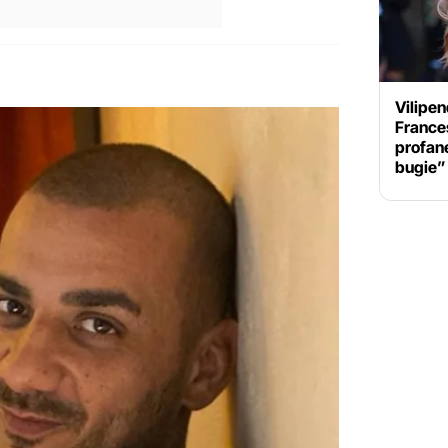
Vilipen
Frances
profane
bugie”