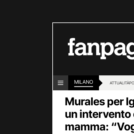
MILANO
ATTUALITÀ
PO
Murales per I
un intervento d
mamma: “Vogl