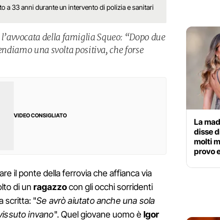
o a 33 anni durante un intervento di polizia e sanitari
’avvocata della famiglia Squeo: “Dopo due
tendiamo una svolta positiva, che forse
VIDEO CONSIGLIATO
La mad
disse d
molti m
provo 
e il ponte della ferrovia che affianca via
olto di un
ragazzo
con gli occhi sorridenti
 scritta: "
Se avrò aiutato anche una sola
vissuto invano
". Quel giovane uomo è
Igor