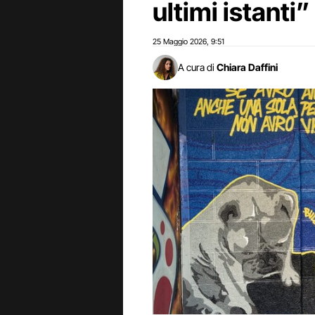
ultimi istanti”
25 Maggio 2026
9:51
,
A cura di
Chiara Daffini