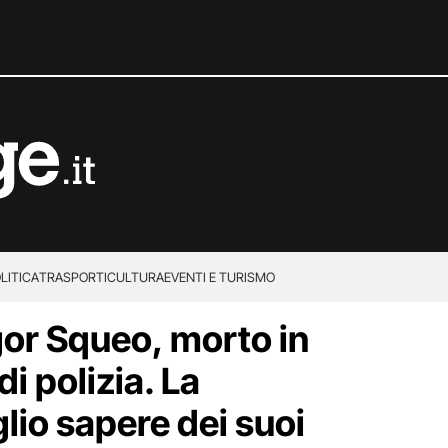
LITICA
TRASPORTI
CULTURA
EVENTI E TURISMO
gor Squeo, morto in
i polizia. La
io sapere dei suoi