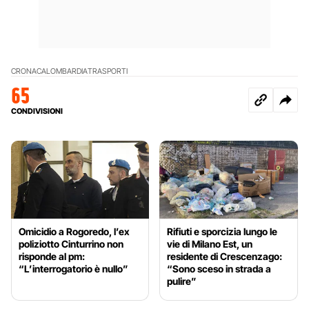
CRONACA
LOMBARDIA
TRASPORTI
65
CONDIVISIONI
Omicidio a Rogoredo, l’ex
Rifiuti e sporcizia lungo le
poliziotto Cinturrino non
vie di Milano Est, un
risponde al pm:
residente di Crescenzago:
“L’interrogatorio è nullo”
“Sono sceso in strada a
pulire”