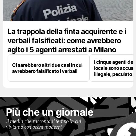
La trappola della finta acquirente e i
verbali falsificati: come avrebbero
agito i 5 agenti arrestati a Milano
I cinque agenti dell
Ci sarebbero altri due casi in cui
locale sono accusat
avrebbero falsificato i verbali
illegale, peculato e
Più che un giornale
Il media che racconta il tempo in cui
viviamo con occhi moderni