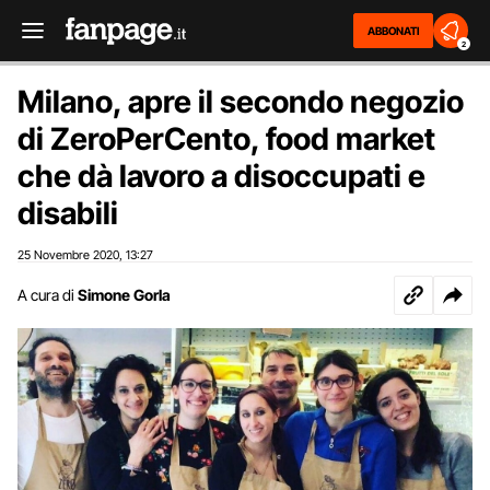
ABBONATI
2
Milano, apre il secondo negozio
di ZeroPerCento, food market
che dà lavoro a disoccupati e
disabili
25 Novembre 2020
13:27
,
A cura di
Simone Gorla