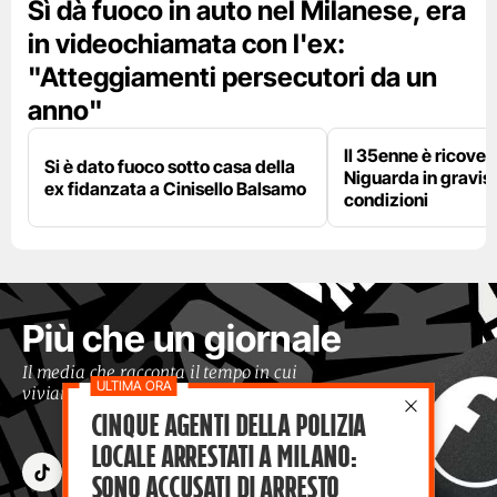
Sì dà fuoco in auto nel Milanese, era
in videochiamata con l'ex:
"Atteggiamenti persecutori da un
anno"
Il 35enne è ricover
Si è dato fuoco sotto casa della
Niguarda in gravis
ex fidanzata a Cinisello Balsamo
condizioni
Più che un giornale
Il media che racconta il tempo in cui
viviamo con occhi moderni
Cinque agenti della polizia
locale arrestati a Milano:
sono accusati di arresto