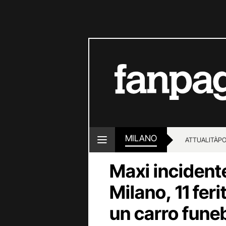
MILANO
ATTUALITÀ
PO
Maxi incidente
Milano, 11 fer
un carro fune