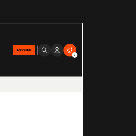
ABBONATI
2