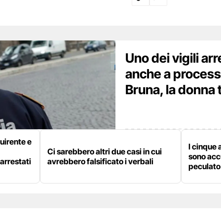
Uno dei vigili arr
anche a processo
Bruna, la donna 
quirente e
I cinque 
Ci sarebbero altri due casi in cui
sono accu
arrestati
avrebbero falsificato i verbali
peculato 