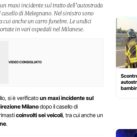
 un maxi incidente sul tratto dell’autostrada
 casello di Melegnano. Nel sinistro sono
tra cui anche un carro funebre. Le undici
ortate in vari ospedali nel Milanese.
VIDEO CONSIGLIATO
Scontro
autostra
bambine
io, si è verificato
un maxi incidente sul
direzione Milano
dopo il casello di
rimasti
coinvolti sei veicoli
, tra cui anche un
one
.