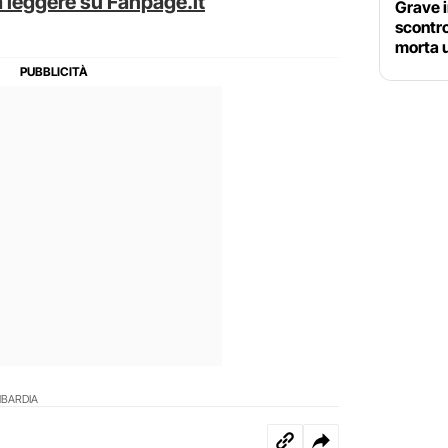
 leggere su Fanpage.it
Grave i
scontro
morta 
BARDIA