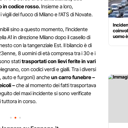
 in codice rosso.
Insieme a loro,
i vigili del fuoco di Milano e l'ATS di Novate.
Inciden
ibili sino a questo momento, l'incidente
coinvo
uomo è 
la A1 in direzione Milano dopo il casello di
sto con la tangenziale Est. Il bilancio è di
ue 23enne, 8 uomini di età compresa tra i 30 e i
 sono stati
trasportati con lievi ferite in vari
egnano, con codici verdi e gialli. Tra i diversi
i, auto e furgoni) anche
un carro funebre –
icoli –
che al momento dei fatti trasportava
guito del maxi incidente si sono verificate
tuttora in corso.