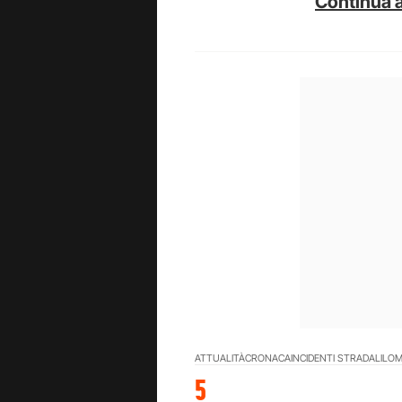
Continua a
ATTUALITÀ
CRONACA
INCIDENTI STRADALI
LOM
5