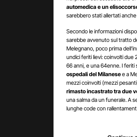
automedica e un elisoccorso
sarebbero stati allertati anche 
Secondo le informazioni dispon
sarebbe avvenuto sul tratto del
Melegnano, poco prima dell'inne
undici feriti lievi: coinvolti d
66 anni, e una 64enne. I feriti
ospedali del Milanese
e a Mel
mezzi coinvolti (mezzi pesant
rimasto incastrato tra due ve
una salma da un funerale. A se
lunghe code con rallentamenti 