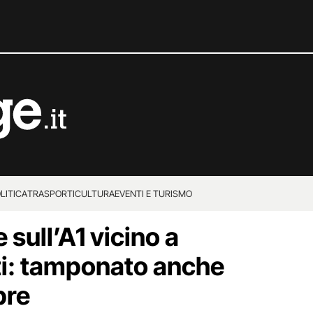
LITICA
TRASPORTI
CULTURA
EVENTI E TURISMO
 sull’A1 vicino a
iti: tamponato anche
bre