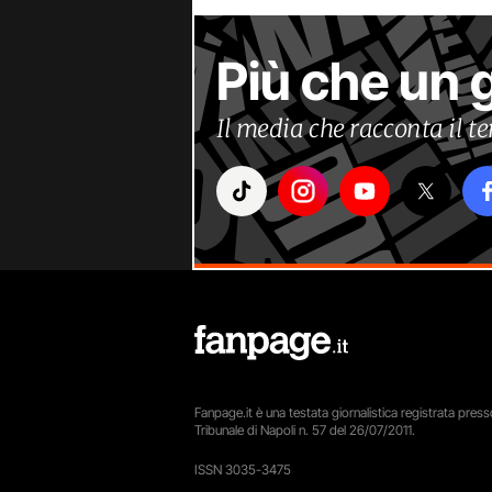
Più che un 
Il media che racconta il 
Fanpage.it è una testata giornalistica registrata presso
Tribunale di Napoli n. 57 del 26/07/2011.
ISSN 3035-3475