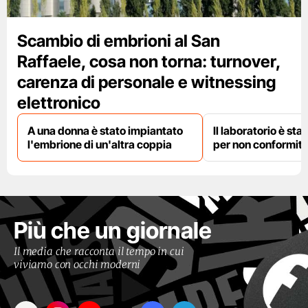
Scambio di embrioni al San
Raffaele, cosa non torna: turnover,
carenza di personale e witnessing
elettronico
A una donna è stato impiantato
Il laboratorio è st
l'embrione di un'altra coppia
per non conformit
Più che un giornale
Il media che racconta il tempo in cui
viviamo con occhi moderni