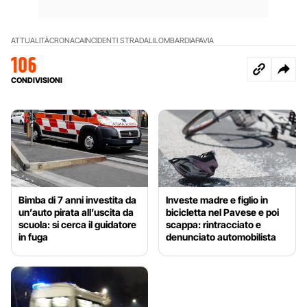
ATTUALITÀ
CRONACA
INCIDENTI STRADALI
LOMBARDIA
PAVIA
106
CONDIVISIONI
Bimba di 7 anni investita da
Investe madre e figlio in
un’auto pirata all’uscita da
bicicletta nel Pavese e poi
scuola: si cerca il guidatore
scappa: rintracciato e
in fuga
denunciato automobilista