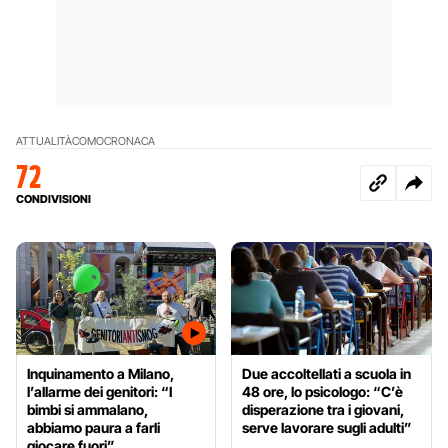
ATTUALITÀ
COMO
CRONACA
72
CONDIVISIONI
Inquinamento a Milano,
Due accoltellati a scuola in
l’allarme dei genitori: “I
48 ore, lo psicologo: “C’è
bimbi si ammalano,
disperazione tra i giovani,
abbiamo paura a farli
serve lavorare sugli adulti”
giocare fuori”