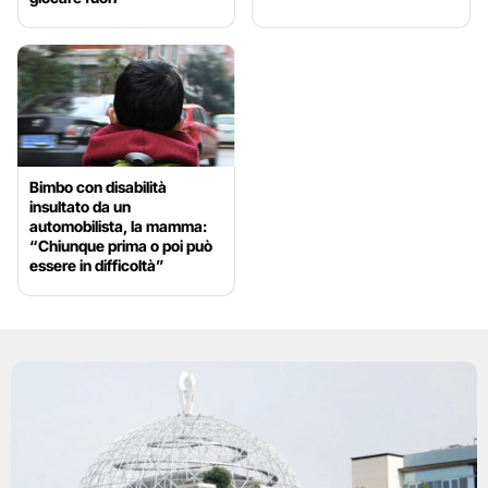
Bimbo con disabilità
insultato da un
automobilista, la mamma:
“Chiunque prima o poi può
essere in difficoltà”