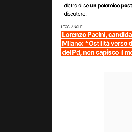
dietro di sé
un polemico post
discutere.
LEGGI ANCHE
Lorenzo Pacini, candidat
Milano: “Ostilità verso 
del Pd, non capisco il m