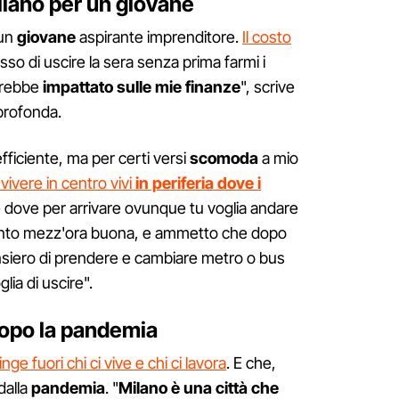
Milano per un giovane
 un
giovane
aspirante imprenditore.
Il costo
o di uscire la sera senza prima farmi i
avrebbe
impattato sulle mie finanze
", scrive
rofonda.
ficiente, ma per certi versi
scomoda
a mio
vivere in centro vivi
in periferia dove i
e dove per arrivare ovunque tu voglia andare
nto mezz'ora buona, e ammetto che dopo
ensiero di prendere e cambiare metro o bus
lia di uscire".
dopo la pandemia
nge fuori chi ci vive e chi ci lavora
. E che,
dalla
pandemia
. "
Milano è una città che