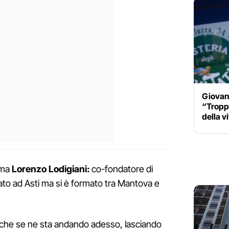
Giovane
“Troppo
della v
ama
Lorenzo Lodigiani:
co-fondatore di
ato ad Asti ma si è formato tra Mantova e
 che se ne sta andando adesso, lasciando