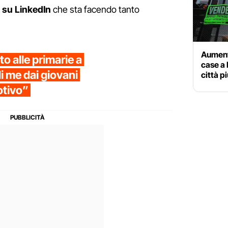
 su LinkedIn
che sta facendo tanto
Aument
o alle primarie a
case a 
di me dai giovani
città pi
otivo”