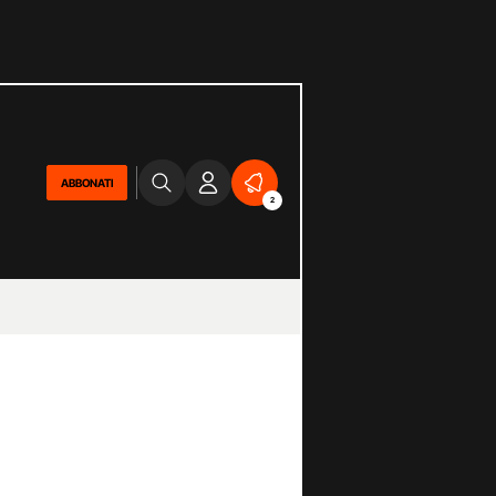
ABBONATI
2