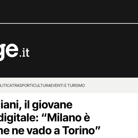
LITICA
TRASPORTI
CULTURA
EVENTI E TURISMO
ani, il giovane
igitale: “Milano è
me ne vado a Torino”