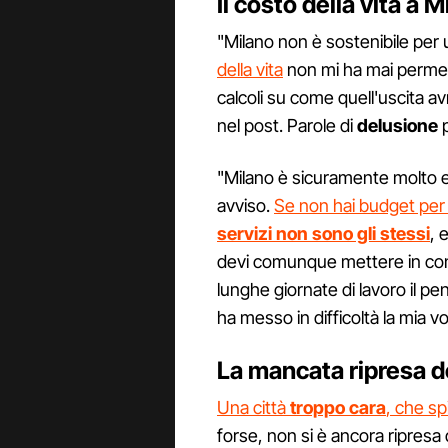
Il costo della vita a 
"Milano non è sostenibile per
della vita
non mi ha mai permess
calcoli su come quell'uscita 
nel post. Parole di
delusione
p
"Milano è sicuramente molto ef
avviso.
Se non hai budget per 
servizi non sono gli stessi
, 
devi comunque mettere in co
lunghe giornate di lavoro il p
ha messo in difficoltà la mia vog
La mancata ripresa 
Una città
troppo cara
, che spi
forse, non si è ancora ripresa 