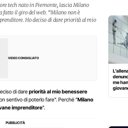
ore tech nato in Piemonte, lascia Milano
 fatto il giro del web. “Milano non è
renditore. Ho deciso di dare priorità al mio
VIDEO CONSIGLIATO
L’allen
denunci
me hann
giovan
deciso di dare
priorità al mio benessere
non sentivo di poterlo fare". Perché "
Milano
ovane imprenditore
".