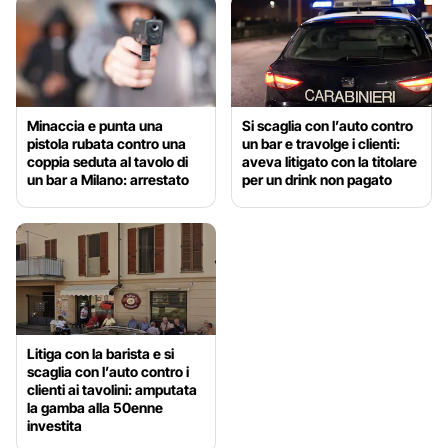
Minaccia e punta una
Si scaglia con l’auto contro
pistola rubata contro una
un bar e travolge i clienti:
coppia seduta al tavolo di
aveva litigato con la titolare
un bar a Milano: arrestato
per un drink non pagato
Litiga con la barista e si
scaglia con l’auto contro i
clienti ai tavolini: amputata
la gamba alla 50enne
investita