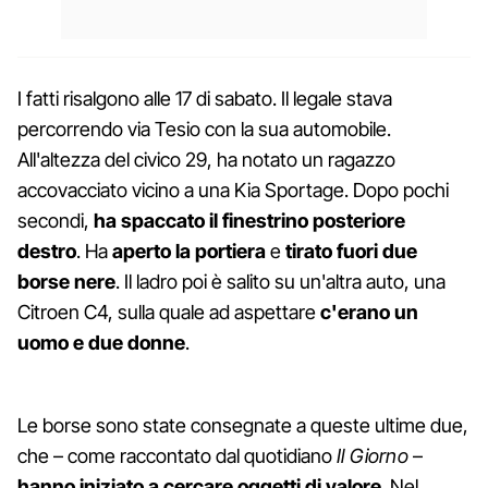
I fatti risalgono alle 17 di sabato. Il legale stava
percorrendo via Tesio con la sua automobile.
All'altezza del civico 29, ha notato un ragazzo
accovacciato vicino a una Kia Sportage. Dopo pochi
secondi,
ha spaccato il finestrino posteriore
destro
. Ha
aperto la portiera
e
tirato fuori due
borse nere
. Il ladro poi è salito su un'altra auto, una
Citroen C4, sulla quale ad aspettare
c'erano un
uomo e due donne
.
Le borse sono state consegnate a queste ultime due,
che – come raccontato dal quotidiano
Il Giorno
–
hanno iniziato a cercare oggetti di valore
. Nel