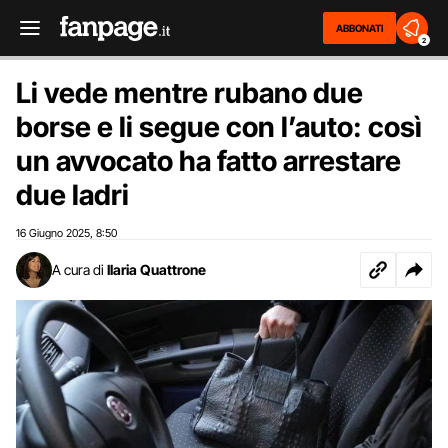
ABBONATI
2
Li vede mentre rubano due
borse e li segue con l’auto: così
un avvocato ha fatto arrestare
due ladri
16 Giugno 2025
8:50
,
A cura di
Ilaria Quattrone