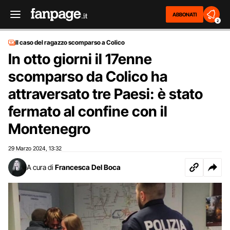
ABBONATI
2
Il caso del ragazzo scomparso a Colico
In otto giorni il 17enne
scomparso da Colico ha
attraversato tre Paesi: è stato
fermato al confine con il
Montenegro
29 Marzo 2024
13:32
,
A cura di
Francesca Del Boca