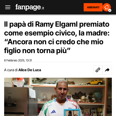
ABBONATI
2
Il papà di Ramy Elgaml premiato
come esempio civico, la madre:
“Ancora non ci credo che mio
figlio non torna più”
8 Febbraio 2025
13:31
,
A cura di
Alice De Luca