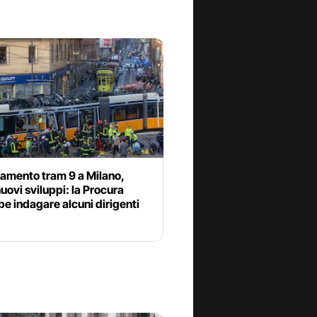
iamento tram 9 a Milano,
nuovi sviluppi: la Procura
e indagare alcuni dirigenti