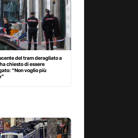
ucente del tram deragliato a
ha chiesto di essere
gato: “Non voglio più
e”