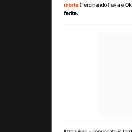
morte
(Ferdinando Favia e O
ferite.
Il tranviere – convocato in ta