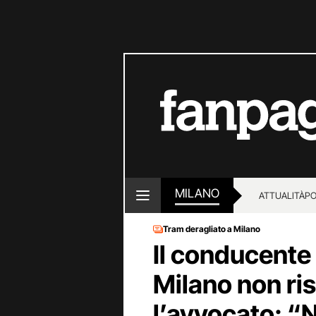
MILANO
ATTUALITÀ
PO
Tram deragliato a Milano
Il conducente 
Milano non ri
l’avvocato: “