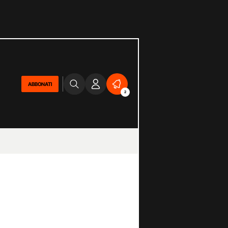
ABBONATI
2