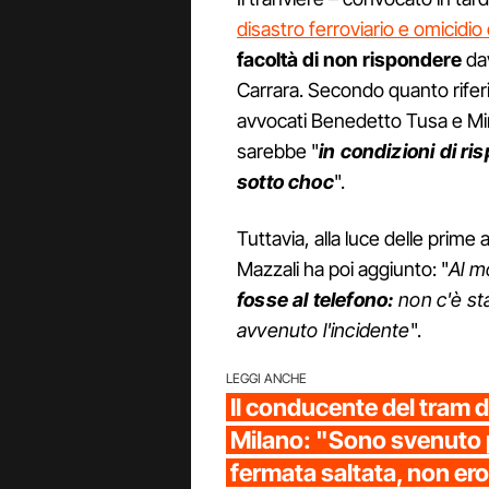
disastro ferroviario e omicidio
facoltà di non rispondere
dav
Carrara. Secondo quanto riferit
avvocati Benedetto Tusa e Mir
sarebbe "
in condizioni di r
sotto choc
".
Tuttavia, alla luce delle prime a
Mazzali ha poi aggiunto: "
Al m
fosse al telefono:
non c'è st
avvenuto l'incidente
".
LEGGI ANCHE
Il conducente del tram d
Milano: "Sono svenuto 
fermata saltata, non ero