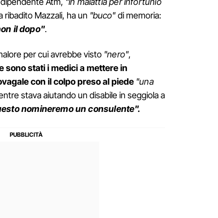
Il dipendente Atm,
"in malattia per infortunio
a ribadito Mazzali, ha un
"buco"
di memoria:
non il dopo"
.
malore per cui avrebbe visto
"nero"
,
e sono stati i medici a mettere in
vagale con il colpo preso al piede
"una
ntre stava aiutando un disabile in seggiola a
uesto nomineremo un consulente".