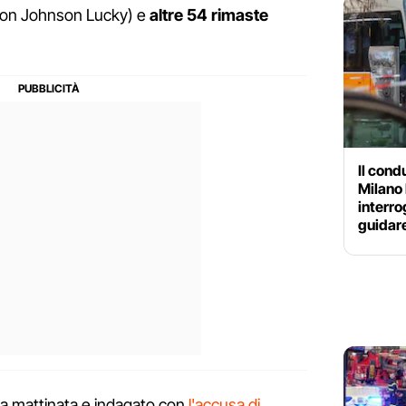
kon Johnson Lucky) e
altre 54 rimaste
Il cond
Milano 
interro
guidar
rda mattinata e indagato con
l'accusa di