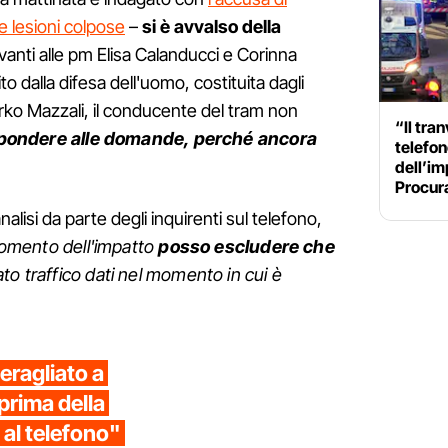
 e lesioni colpose
–
si è avvalso della
anti alle pm Elisa Calanducci e Corinna
o dalla difesa dell'uomo, costituita dagli
ko Mazzali, il conducente del tram non
“Il tra
ispondere alle domande, perché ancora
telefon
dell’im
Procur
nalisi da parte degli inquirenti sul telefono,
omento dell'impatto
posso
escludere che
ato traffico dati nel momento in cui è
eragliato a
prima della
 al telefono"