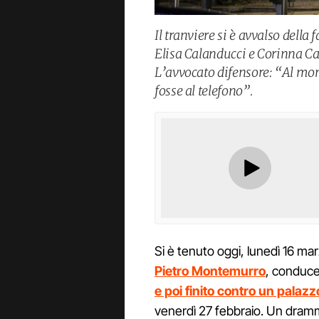
Il tranviere si è avvalso della
Elisa Calanducci e Corinna Ca
L’avvocato difensore: “Al mo
fosse al telefono”.
Si è tenuto oggi, lunedì 16 mar
Pietro Montemurro
, conduce
e poi finito contro un palazz
venerdì 27 febbraio. Un dramm