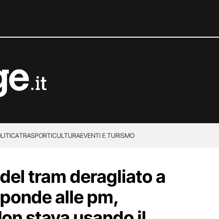
LITICA
TRASPORTI
CULTURA
EVENTI E TURISMO
del tram deragliato a
sponde alle pm,
Non stava usando il