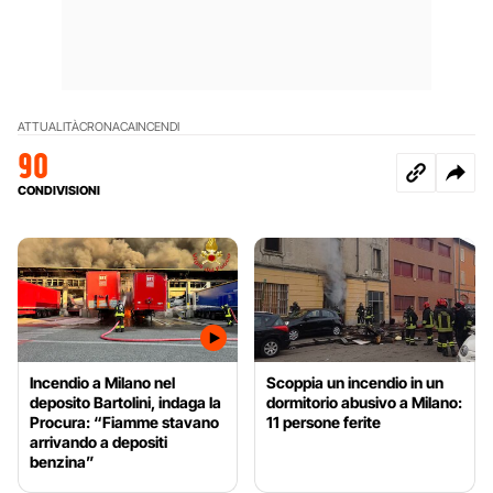
ATTUALITÀ
CRONACA
INCENDI
90
CONDIVISIONI
Incendio a Milano nel
Scoppia un incendio in un
deposito Bartolini, indaga la
dormitorio abusivo a Milano:
Procura: “Fiamme stavano
11 persone ferite
arrivando a depositi
benzina”