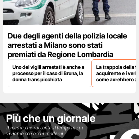
Due degli agenti della polizia locale
arrestati a Milano sono stati
premiati da Regione Lombardia
Uno dei vigili arrestati è anche a
La trappola della f
processo per il caso di Bruna, la
acquirente e i verbal
donna trans picchiata
come avrebbero agi
Più che un giornale
Il media che racconta il tempo in cui
viviamo con occhi moderni