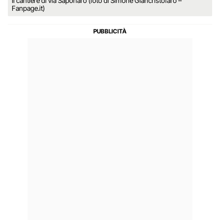
Il cantiere di via Saponaro (foto di Simone Giancristofaro –
Fanpage.it)