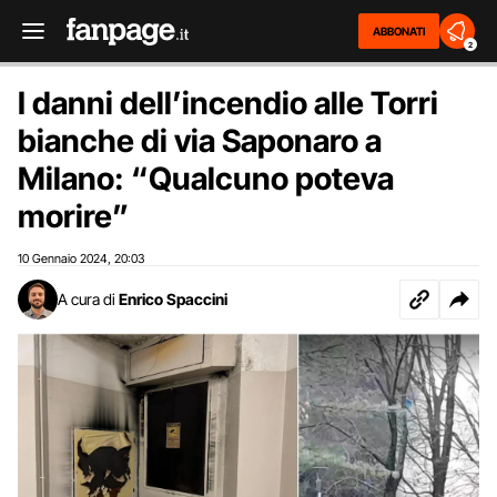
ABBONATI
2
I danni dell’incendio alle Torri
bianche di via Saponaro a
Milano: “Qualcuno poteva
morire”
10 Gennaio 2024
20:03
,
A cura di
Enrico Spaccini