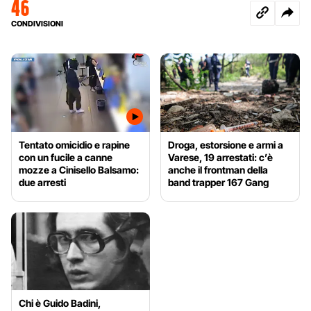
46
CONDIVISIONI
Tentato omicidio e rapine
Droga, estorsione e armi a
con un fucile a canne
Varese, 19 arrestati: c’è
mozze a Cinisello Balsamo:
anche il frontman della
due arresti
band trapper 167 Gang
Chi è Guido Badini,