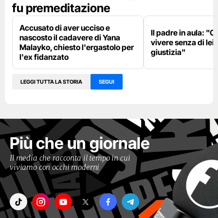
fu premeditazione
Accusato di aver ucciso e
Il padre in aula: "C
nascosto il cadavere di Yana
vivere senza di lei
Malayko, chiesto l'ergastolo per
giustizia"
l'ex fidanzato
LEGGI TUTTA LA STORIA
SEGUI
Più che un giornale
Il media che racconta il tempo in cui
viviamo con occhi moderni