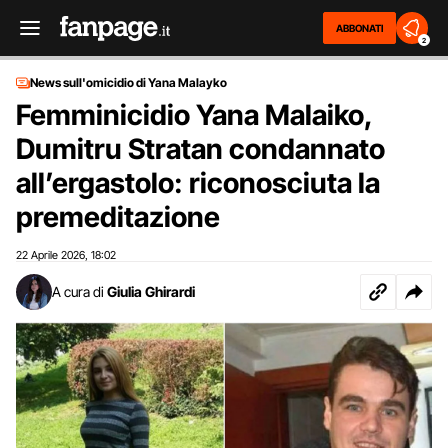
ABBONATI
2
News sull'omicidio di Yana Malayko
Femminicidio Yana Malaiko,
Dumitru Stratan condannato
all’ergastolo: riconosciuta la
premeditazione
22 Aprile 2026
18:02
,
A cura di
Giulia Ghirardi