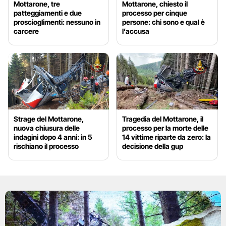
Mottarone, tre
Mottarone, chiesto il
patteggiamenti e due
processo per cinque
proscioglimenti: nessuno in
persone: chi sono e qual è
carcere
l’accusa
Strage del Mottarone,
Tragedia del Mottarone, il
nuova chiusura delle
processo per la morte delle
indagini dopo 4 anni: in 5
14 vittime riparte da zero: la
rischiano il processo
decisione della gup