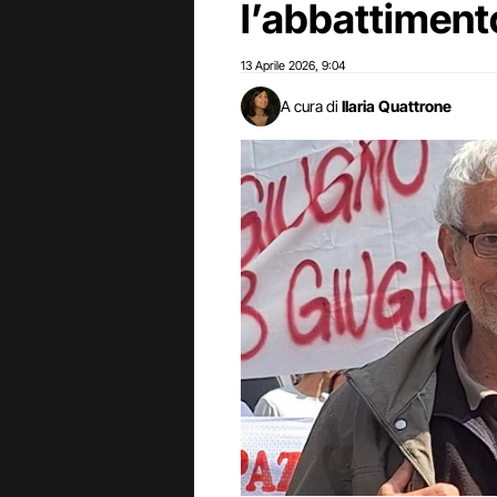
l’abbattimento
13 Aprile 2026
9:04
,
A cura di
Ilaria Quattrone