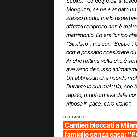
Subito, il cordoglio del sinda
Monguzzi, se ne è andato un 
stesso modo, ma lo rispettavo 
affetto reciproco non è mai v
matrimonio. Ed era l’unico che
“Sindaco”, ma con “Beppe”. Ch
come possano coesistere duri s
Anche l’ultima volta che è ven
avevamo discusso animatamen
Un abbraccio che ricordo mo
Durante la sua malattia, che
rapido, mi informava delle cure
Riposa in pace, caro Carlo".
LEGGI ANCHE
Cantieri bloccati a Milano
famiglie senza casa: "P