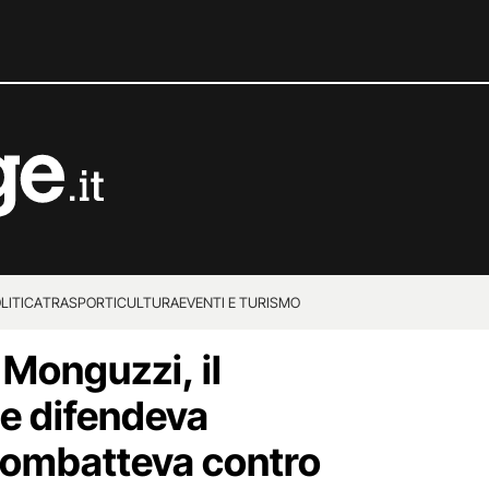
LITICA
TRASPORTI
CULTURA
EVENTI E TURISMO
 Monguzzi, il
he difendeva
combatteva contro