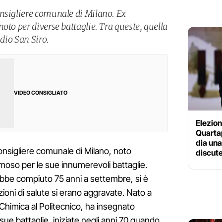
nsigliere comunale di Milano. Ex
oto per diverse battaglie. Tra queste, quella
adio San Siro.
VIDEO CONSIGLIATO
Elezion
Quartap
dia una
consigliere comunale di Milano, noto
discut
moso per le sue innumerevoli battaglie.
ebbe compiuto 75 anni a settembre, si è
oni di salute si erano aggravate. Nato a
 Chimica al Politecnico, ha insegnato
sue battaglie, iniziate negli anni 70 quando