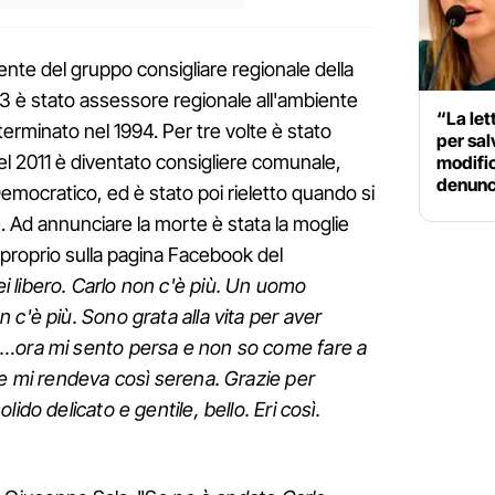
nte del gruppo consigliare regionale della
93 è stato assessore regionale all'ambiente
“La let
terminato nel 1994. Per tre volte è stato
per sal
Nel 2011 è diventato consigliere comunale,
modific
denunci
Democratico, ed è stato poi rieletto quando si
 Ad annunciare la morte è stata la moglie
 proprio sulla pagina Facebook del
i libero. Carlo non c'è più. Un uomo
c'è più. Sono grata alla vita per aver
o…ora mi sento persa e non so come fare a
he mi rendeva così serena. Grazie per
ido delicato e gentile, bello. Eri così.