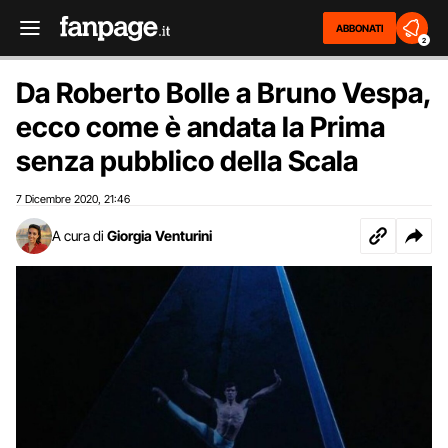
ABBONATI
2
Da Roberto Bolle a Bruno Vespa,
ecco come è andata la Prima
senza pubblico della Scala
7 Dicembre 2020
21:46
,
A cura di
Giorgia Venturini