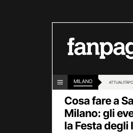
MILANO
ATTUALITÀ
PO
Cosa fare a S
Milano: gli ev
la Festa degli