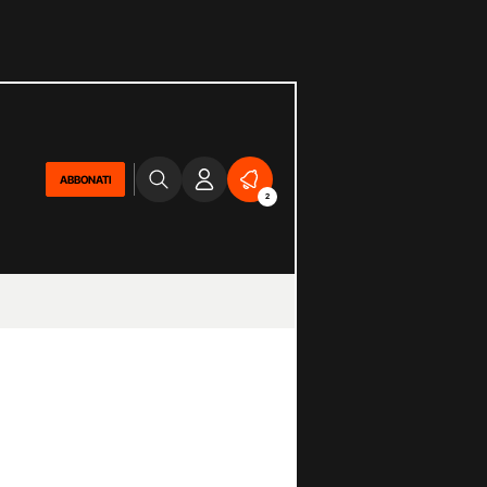
ABBONATI
2