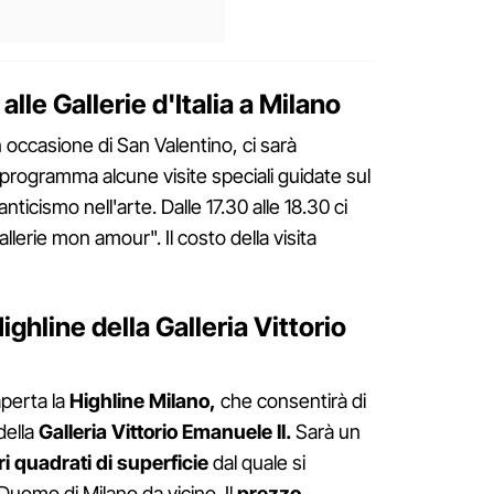
lle Gallerie d'Italia a Milano
 in occasione di San Valentino, ci sarà
n programma alcune visite speciali guidate sul
ticismo nell'arte. Dalle 17.30 alle 18.30 ci
llerie mon amour". Il costo della visita
ghline della Galleria Vittorio
aperta la
Highline Milano,
che consentirà di
della
Galleria Vittorio Emanuele II.
Sarà un
i quadrati di superficie
dal quale si
Duomo di Milano da vicino. Il
prezzo