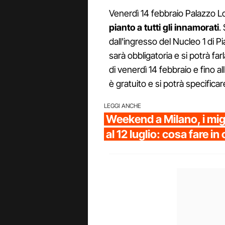
Venerdì 14 febbraio Palazzo Lo
pianto a tutti gli innamorati
.
dall'ingresso del Nucleo 1 di 
sarà obbligatoria e si potrà f
di venerdì 14 febbraio e fino al
è gratuito e si potrà specificar
LEGGI ANCHE
Weekend a Milano, i migl
al 12 luglio: cosa fare in 