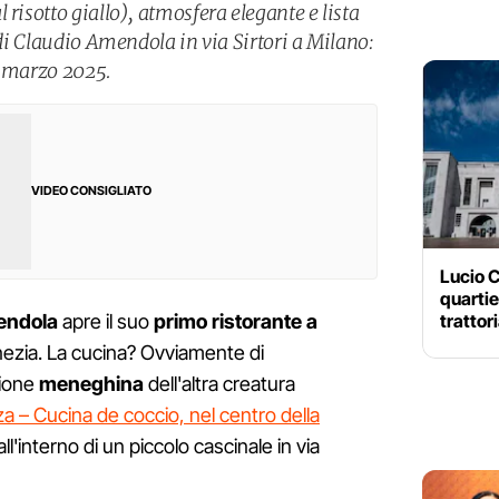
 risotto giallo), atmosfera elegante e lista
e di Claudio Amendola in via Sirtori a Milano:
à marzo 2025.
VIDEO CONSIGLIATO
Lucio C
quartie
trattor
endola
apre il suo
primo ristorante a
nezia. La cucina? Ovviamente di
ione
meneghina
dell'altra creatura
a – Cucina de coccio, nel centro della
l'interno di un piccolo cascinale in via