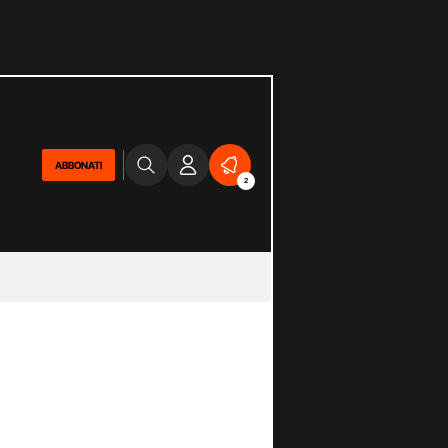
ABBONATI
2