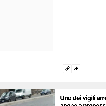
Uno dei vigili arr
anche a processo