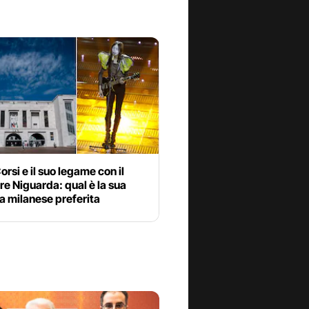
orsi e il suo legame con il
re Niguarda: qual è la sua
ia milanese preferita