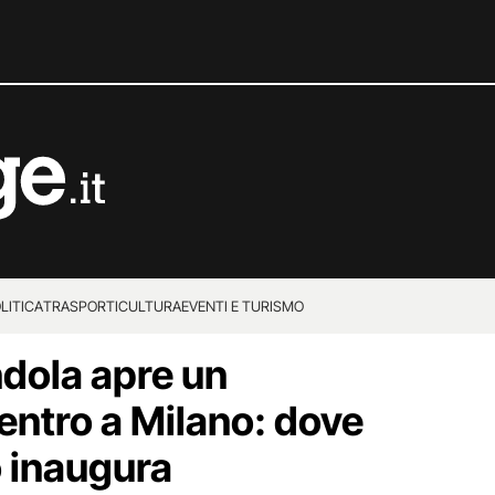
LITICA
TRASPORTI
CULTURA
EVENTI E TURISMO
dola apre un
centro a Milano: dove
 inaugura