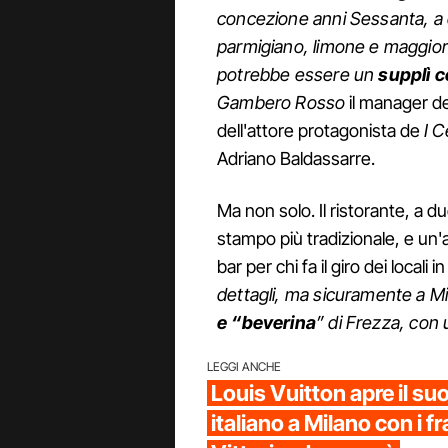
concezione anni Sessanta, a c
parmigiano, limone e maggiora
potrebbe essere un
supplì c
Gambero Rosso
il manager de
dell'attore protagonista de
I C
Adriano Baldassarre.
Ma non solo. Il ristorante, a du
stampo più tradizionale, e un'a
bar per chi fa il giro dei locali
dettagli, ma sicuramente a Mi
e “beverina
” di Frezza, con 
LEGGI ANCHE
Louis Vuitton apre il su
italiano a Milano con i fr