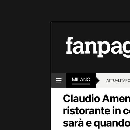
MILANO
ATTUALITÀ
PO
Claudio Amen
ristorante in 
sarà e quando