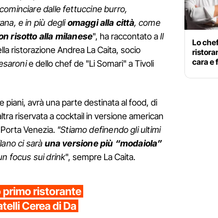
ominciare dalle fettuccine burro,
na, e in più degli
omaggi alla città
, come
on risotto alla milanese
", ha raccontato a
Il
Lo chef
lla ristorazione Andrea La Caita, socio
ristora
cara e 
esaroni
e dello chef de "Li Somari" a Tivoli
e piani, avrà una parte destinata al food, di
ltra riservata a cocktail in versione american
 in Porta Venezia.
"
Stiamo definendo gli ultimi
lano ci sarà
una versione più “modaiola”
un focus sui drink
", sempre La Caita.
o primo ristorante
atelli Cerea di Da