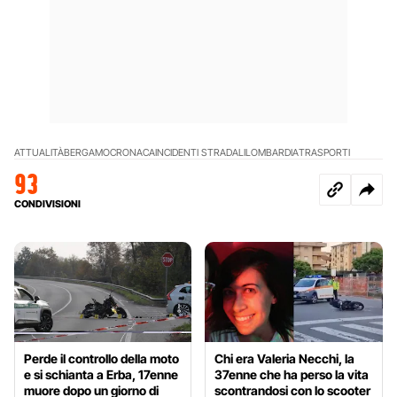
ATTUALITÀ
BERGAMO
CRONACA
INCIDENTI STRADALI
LOMBARDIA
TRASPORTI
93
CONDIVISIONI
Perde il controllo della moto
Chi era Valeria Necchi, la
e si schianta a Erba, 17enne
37enne che ha perso la vita
muore dopo un giorno di
scontrandosi con lo scooter