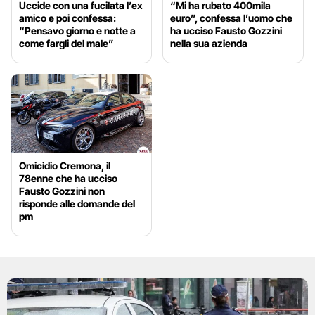
Uccide con una fucilata l’ex
“Mi ha rubato 400mila
amico e poi confessa:
euro”, confessa l’uomo che
“Pensavo giorno e notte a
ha ucciso Fausto Gozzini
come fargli del male”
nella sua azienda
Omicidio Cremona, il
78enne che ha ucciso
Fausto Gozzini non
risponde alle domande del
pm