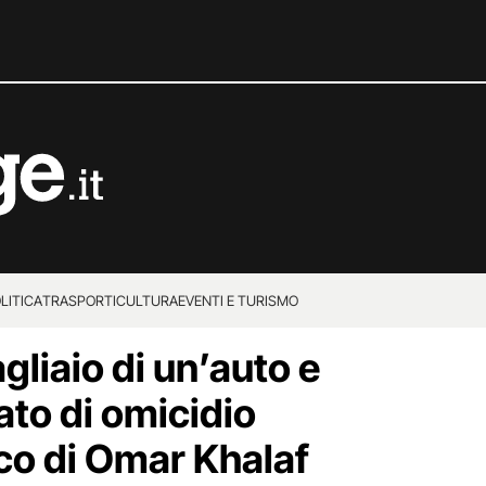
LITICA
TRASPORTI
CULTURA
EVENTI E TURISMO
liaio di un’auto e
to di omicidio
ico di Omar Khalaf