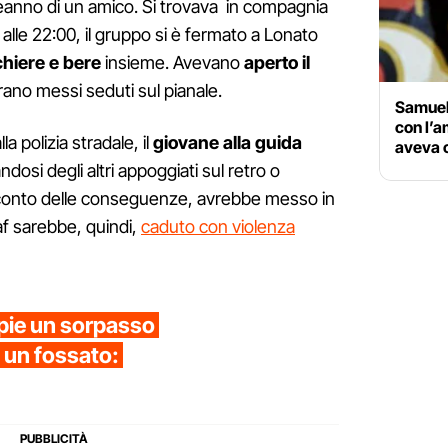
eanno di un amico. Si trovava in compagnia
o alle 22:00, il gruppo si è fermato a Lonato
chiere e bere
insieme. Avevano
aperto il
erano messi seduti sul pianale.
Samuel
con l’a
a polizia stradale, il
giovane alla guida
aveva 
ndosi degli altri appoggiati sul retro o
onto delle conseguenze, avrebbe messo in
af sarebbe, quindi,
caduto con violenza
pie un sorpasso
n un fossato: