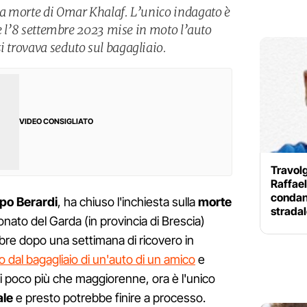
lla morte di Omar Khalaf. L’unico indagato è
7 e l’8 settembre 2023 mise in moto l’auto
i trovava seduto sul bagagliaio.
VIDEO CONSIGLIATO
Travolg
Raffae
condann
po Berardi
, ha chiuso l'inchiesta sulla
morte
strada
Lonato del Garda (in provincia di Brescia)
re dopo una settimana di ricovero in
 dal bagagliaio di un'auto di un amico
e
i poco più che maggiorenne, ora è l'unico
ale
e presto potrebbe finire a processo.