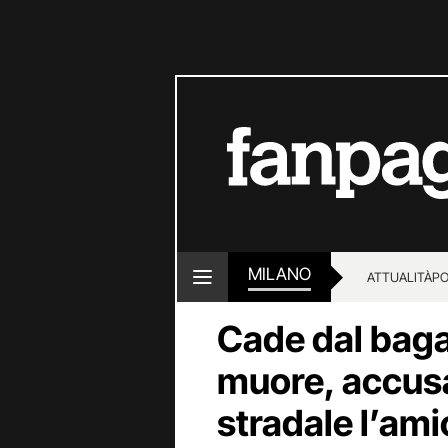
MILANO
ATTUALITÀ
PO
Cade dal bagag
muore, accusa
stradale l’am