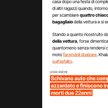
casa dopo una festa di compl
di altri ragazzi quando, intorn
per scambiare
quattro chiac
bagagliaio
della vettura e si 
Stando a quanto ricostruito dall
della vettura
, forse dimentica
quantomeno senza rendersi c
moto
facendoli sbalzare
. Khal
sull'asfalto
.
LEGGI ANCHE
Schivano auto che com
azzardato e finiscono i
morti due 22enni