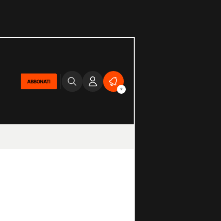
ABBONATI
2