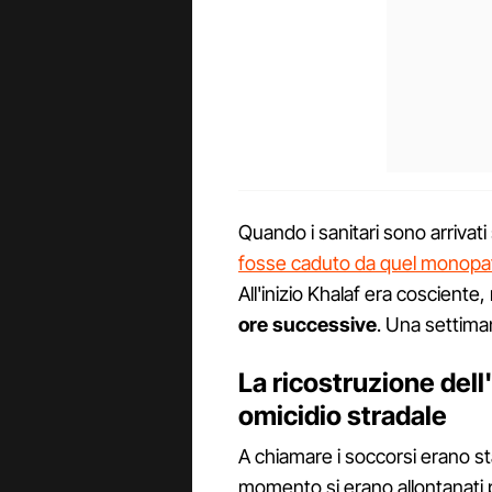
Quando i sanitari sono arrivat
fosse caduto da quel monopa
All'inizio Khalaf era cosciente
ore successive
. Una settiman
La ricostruzione dell
omicidio stradale
A chiamare i soccorsi erano st
momento si erano allontanati 