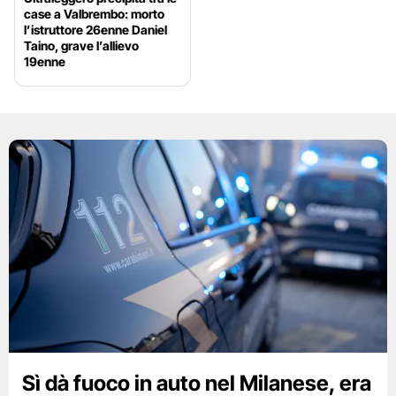
case a Valbrembo: morto
l’istruttore 26enne Daniel
Taino, grave l’allievo
19enne
Sì dà fuoco in auto nel Milanese, era