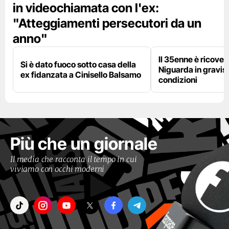
in videochiamata con l'ex:
"Atteggiamenti persecutori da un
anno"
Il 35enne è ricover
Si è dato fuoco sotto casa della
Niguarda in gravis
ex fidanzata a Cinisello Balsamo
condizioni
Più che un giornale
Il media che racconta il tempo in cui
viviamo con occhi moderni