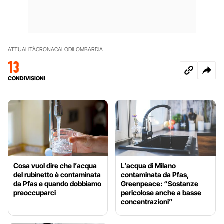
ATTUALITÀ
CRONACA
LODI
LOMBARDIA
13
CONDIVISIONI
Cosa vuol dire che l’acqua
L’acqua di Milano
del rubinetto è contaminata
contaminata da Pfas,
da Pfas e quando dobbiamo
Greenpeace: “Sostanze
preoccuparci
pericolose anche a basse
concentrazioni”