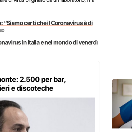
“Siamo certi che il Coronavirus è di
GIO
onavirus in Italia e nel mondo di venerdì
monte: 2.500 per bar,
ieri e discoteche