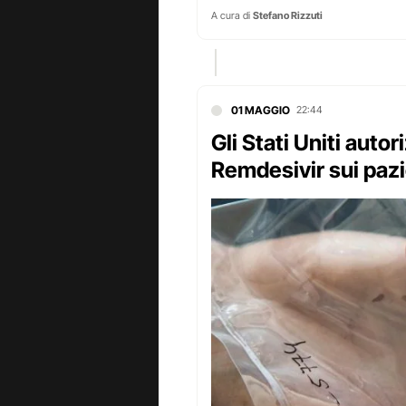
A cura di
Stefano Rizzuti
01 MAGGIO
22:44
Gli Stati Uniti autor
Remdesivir sui pazi