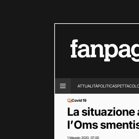
ATTUALITÀ
POLITICA
SPETTACOL
Covid 19
La situazione
l’Oms smentis
1 Maggio 2020
07:00
,