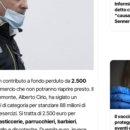
Infermi
detto c
“causan
Senner
un contributo a fondo perduto da
2.500
ercio che non potranno riaprire presto. Il
monte, Alberto Cirio, ha siglato un
 di categoria per stanziare 88 milioni di
esercizi. Si tratta di 2.500 euro per
Il vacc
pasticcerie, parrucchieri, barbieri
,
protegg
eventi 
 ballo e discoteche. Duemila euro, invece,