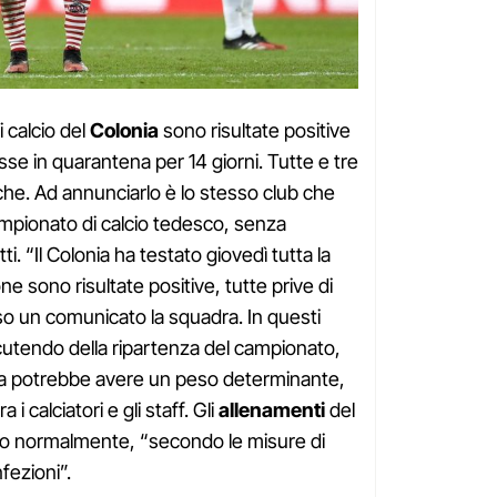
 calcio del
Colonia
sono risultate positive
se in quarantena per 14 giorni. Tutte e tre
he. Ad annunciarlo è lo stesso club che
campionato di calcio tedesco, senza
ti. “Il Colonia ha testato giovedì tutta la
ne sono risultate positive, tutte prive di
so un comunicato la squadra. In questi
scutendo della ripartenza del campionato,
zia potrebbe avere un peso determinante,
 i calciatori e gli staff. Gli
allenamenti
del
no normalmente, “secondo le misure di
nfezioni”.