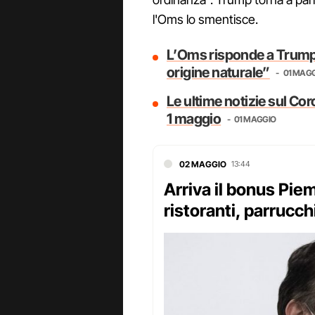
l'Oms lo smentisce.
L’Oms risponde a Trump: 
origine naturale”
01 MAG
Le ultime notizie sul Cor
1 maggio
01 MAGGIO
02 MAGGIO
13:44
Arriva il bonus Pie
ristoranti, parrucch