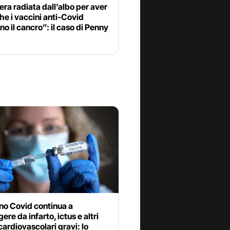
era radiata dall’albo per aver
he i vaccini anti-Covid
o il cancro”: il caso di Penny
ino Covid continua a
ere da infarto, ictus e altri
cardiovascolari gravi: lo