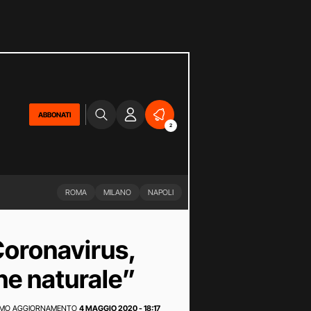
ABBONATI
2
ROMA
MILANO
NAPOLI
Coronavirus,
ne naturale”
IMO AGGIORNAMENTO
4 MAGGIO 2020 - 18:17