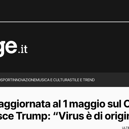
O
SPORT
INNOVAZIONE
MUSICA E CULTURA
STILE E TREND
 aggiornata al 1 maggio sul 
ce Trump: “Virus è di origi
ULT