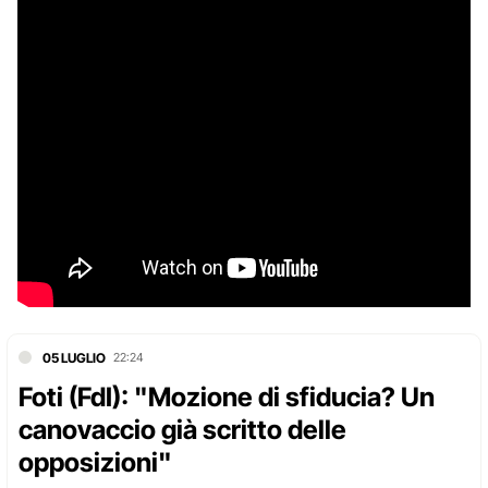
05 LUGLIO
22:24
Foti (FdI): "Mozione di sfiducia? Un
canovaccio già scritto delle
opposizioni"