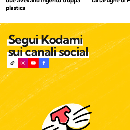
due avevano ingerito troppa
tartarughe di P
plastica
Segui Kodami
sui canali social