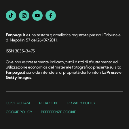
Fanpage.it
è una testata giornalistica registrata presso il Tribunale
di Napoli n. 57 del 26/07/2011.
ISSN 3035-3475
Ove non espressamente indicato, tutti i diritti di sfruttamento ed
utilizzazione economica del materiale fotografico presente sul sito
Fanpage.it
sono da intendersi di proprietà dei fornitori,
LaPresse
e
Getty Images
.
COS'È KODAMI
REDAZIONE
PRIVACY POLICY
COOKIE POLICY
PREFERENZE COOKIE